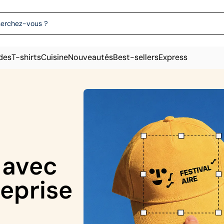
des
T-shirts
Cuisine
Nouveautés
Best-sellers
Express
z avec
reprise