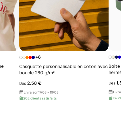
+6
pe
Boite re
Casquette personnalisable en coton avec
hermétiq
boucle 260 g/m²
1,89
2,58 €
Dès
Dès
Livraiso
Livraison
17/08 - 19/08
167 clien
202 clients satisfaits