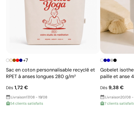
+7
Sac en coton personnalisable recyclé et
Gobelet isothe
RPET à anses longues 280 g/m²
paille et anse 
1,72 €
9,38 €
Dès
Dès
Livraison
17/08 - 19/08
Livraison
20/08 -
54 clients satisfaits
7 clients satisfait