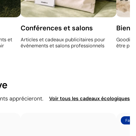
Conférences et salons
Bien-
nts et
Articles et cadeaux publicitaires pour
Goodies 
ir
événements et salons professionnels
être pou
ve
ents apprécieront.
Voir tous les cadeaux écologiques
Fabri