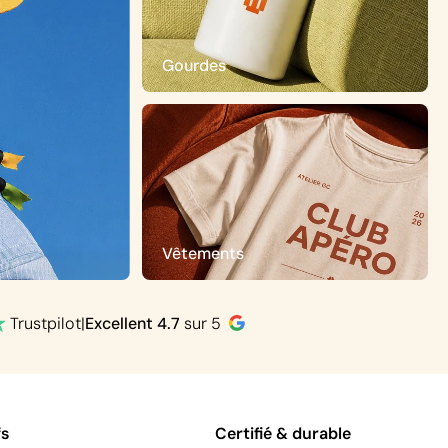
Gourdes
Vêtements
Trustpilot
|
Excellent
4.7
sur 5
fs
Certifié & durable