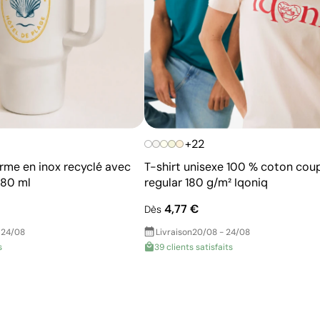
+22
rme en inox recyclé avec
T-shirt unisexe 100 % coton cou
480 ml
regular 180 g/m² Iqoniq
4,77 €
Dès
 24/08
Livraison
20/08 - 24/08
s
39 clients satisfaits