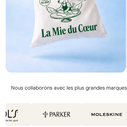
Pratiques, visibles, inoubliables
Nous collaborons avec les plus grandes marques
Tote Bags publicitaires
Créez le vôtre