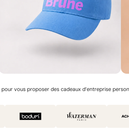
Logo affiché. Journée assurée
 pour vous proposer des cadeaux d’entreprise personn
Casquettes publicitaires
Créez votre casquette