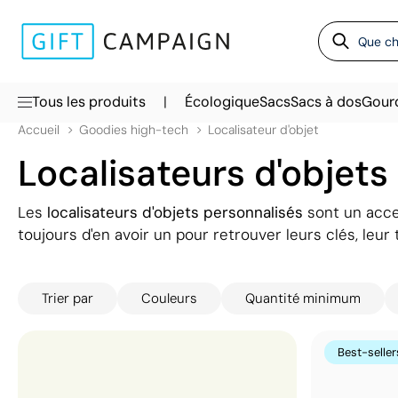
|
Tous les produits
Écologique
Sacs
Sacs à dos
Gour
Accueil
Goodies high-tech
Localisateur d'objet
Localisateurs d'objets
Les
localisateurs d'objets personnalisés
sont un acce
toujours d'en avoir un pour retrouver leurs clés, leur
pourquoi ils constituent un excellent support promot
campagne de promotion de votre entreprise. Vous en 
Trier par
Couleurs
Quantité minimum
porte-clés, avec une carte, avec un cordon, des son
lancez votre campagne : vos clients utiliseront et pa
Best-seller