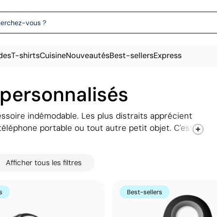
des
T-shirts
Cuisine
Nouveautés
Best-sellers
Express
 personnalisés
ssoire indémodable. Les plus distraits apprécient
 téléphone portable ou tout autre petit objet. C'est
ionnel lors de salons ou dans le cadre d'une
trouverez ici de toutes sortes :
sous forme de
Afficher tous les filtres
nettes de vélo
... Choisissez votre modèle préféré et
rleront du cadeau que vous leur avez offert !
s
Best-sellers