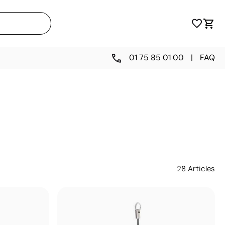
01 75 85 01 00
|
FAQ
28
Articles