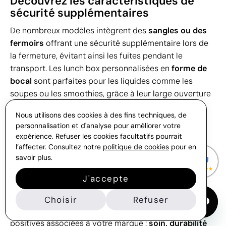
Découvrez les caractéristiques de
sécurité supplémentaires
De nombreux modèles intègrent des
sangles ou des
fermoirs
offrant une sécurité supplémentaire lors de
la fermeture, évitant ainsi les fuites pendant le
transport. Les lunch box personnalisées en
forme de
bocal
sont parfaites pour les liquides comme les
soupes ou les smoothies, grâce à leur large ouverture
qui facilite l’utilisation des couverts.
Nous utilisons des cookies à des fins techniques, de
personnalisation et d'analyse pour améliorer votre
Plus qu’un cadeau : une combinaison
expérience. Refuser les cookies facultatifs pourrait
l’affecter. Consultez notre
politique de cookies
pour en
de bien-être et de marque
savoir plus.
Ces contenants montrent que votre entreprise se
J'accepte
soucie de la santé et du bien-être de son public.
Chaque fois que vos employés ou clients les utilisent,
Choisir
Refuser
votre logo est présent, renforçant des valeurs
positives associées à votre marque :
soin, durabilité