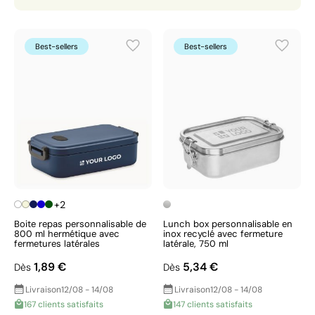
impact, nous vous recommandons de les offrir avec
des
gourde comme goodies
.
Best-sellers
Best-sellers
+2
Boite repas personnalisable de
Lunch box personnalisable en
800 ml hermétique avec
inox recyclé avec fermeture
fermetures latérales
latérale, 750 ml
1,89 €
5,34 €
Dès
Dès
Livraison
12/08 - 14/08
Livraison
12/08 - 14/08
167 clients satisfaits
147 clients satisfaits