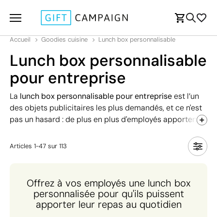
Accueil
Goodies cuisine
Lunch box personnalisable
Lunch box personnalisable
pour entreprise
La
lunch box personnalisable pour entreprise
est l’un
des objets publicitaires les plus demandés, et ce n'est
pas un hasard : de plus en plus d'employés apportent
leur repas au travail, ce qui en fait des articles d'usage
quotidien qui maintiennent la
présence de votre
Articles
1
-
47
sur
113
marque à chaque pause
. Grâce à leur utilité et à leur
grande surface d'impression, elles constituent un
excellent
cadeau de bienvenue
pour les employés, un
Offrez à vos employés une lunch box
cadeau pour les clients ou une récompense dans le
personnalisée pour qu'ils puissent
cadre des programmes de fidélité des supermarchés
apporter leur repas au quotidien
et des entreprises de restauration. Pour multiplier leur