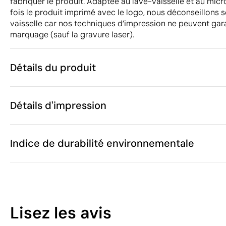
fabriquer le produit. Adaptée au lave-vaisselle et au mi
fois le produit imprimé avec le logo, nous déconseillons 
vaisselle car nos techniques d’impression ne peuvent gar
marquage (sauf la gravure laser).
Détails du produit
Caractéristiques
Détails d'impression
42512
Code du produit
25 unités
Quantité minimum
18.2 x 9.4 x 1
Sérigraphie ou tampographie
Tampogra
Taille
Indice de durabilité environnementale
330 g
Poids
PP
Matière
1.4 L
Capacité
Zones d'impression disponibles
Oui
Passe au lave-vaisselle
10
Oui
Passe au micro-ondes
Lisez les avis
Chine
Pays de fabrication
/100