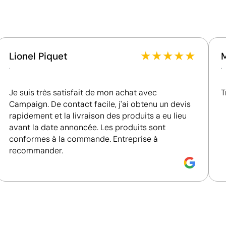
reconnue, garantissant la vérification des
conditions de travail.
Fournisseur récompensé par la médaille EcoVadis
Bronze, se situant parmi les 35 % des meilleures
entreprises en matière de performance ESG.
★
★
★
★
★
Lionel Piquet
Fournisseur certifié ISO 14001, attestant d'un
.
.
système de gestion environnementale structuré.
Je suis très satisfait de mon achat avec
T
Campaign. De contact facile, j'ai obtenu un devis
rapidement et la livraison des produits a eu lieu
avant la date annoncée. Les produits sont
conformes à la commande. Entreprise à
recommander.
Combinaison de sérigraphie et de tampographie 
La sérigraphie et la tampographie sont deux techniques d
choisies en fonction de la forme et du matériau du produ
larges, tandis que la tampographie permet de marquer av
taille. L’atelier choisit pour vous la technique d’impress
d’obtenir un résultat net, durable et adapté au logo que 