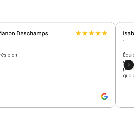
circulaire n'a été identifiée dans le composant
principal du produit.
Certification du produit - Points: 0 / 20
Ne dispose pas de certifications de durabilité
★
★
★
★
★
Manon Deschamps
Isab
vérifiables.
.
Emballage - Points: 0 / 10
rès bien
Emballage sans caractéristiques considérées
Équi
comme durables.
devi
prod
Pays d’origine - Points: 2 / 10
que 
Fabriqué en Chine, avec une distance de transport
plus importante par rapport à l'Europe.
pour adapter le visuel à chaque zone
Données avancées - Points: 0 / 5
’impression très utilisées sur les articles promotionnels,
Le fournisseur ne dispose pas de cette information.
it. La sérigraphie est idéale pour les surfaces planes et
ec précision les zones courbes, irrégulières ou de petite
ion qui convient le mieux à chaque zone de l’article afin
l’on souhaite imprimer.