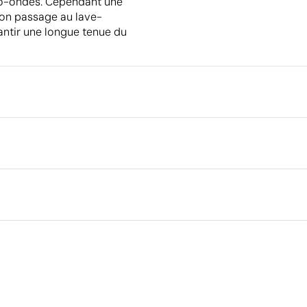
cro-ondes. Cependant une
son passage au lave-
antir une longue tenue du
Emballage
Quantité minimale pour l'envo
palettes
0.4 cm
Dimensions de la boîte extéri
phie
Impression numérique en couleur
Volume de la boîte extérieure
Poids de la boîte extérieure
Quantité par boîte
Ce qui rend ce produit durable
Certification du fournisseur - Points: 8 / 15
Fournisseur lié à une usine auditée selon une norme