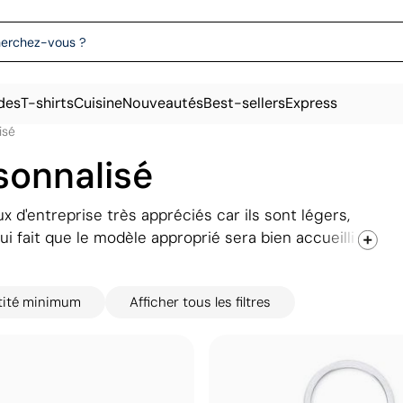
des
T-shirts
Cuisine
Nouveautés
Best-sellers
Express
isé
sonnalisé
 d'entreprise très appréciés car ils sont légers,
ui fait que le modèle approprié sera bien accueilli
les trouver lors d'événements aux côtés d'autres
SB, formant un ensemble à offrir à des personnes
tité minimum
Afficher tous les filtres
ion commerciale. Explorez notre catalogue : nous
 ainsi que des modèles plus classiques.