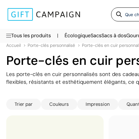
|
Tous les produits
Écologique
Sacs
Sacs à dos
Gour
Accueil
Porte-clés personnalisé
Porte-clés en cuir personnal
Porte-clés en cuir per
Les porte-clés en cuir personnalisés sont des cadeaux
flexibles, résistants et esthétiquement élégants, ce q
par vos clients et/ou employés. En général, on peut 
articles tels que des stylos avec logo ou des clés U
Trier par
Couleurs
Impression
Quan
avec lesquelles vous allez initier une sorte de relat
proposons des modèles économiques mais de qualité,