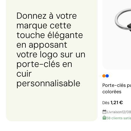
Donnez à votre
marque cette
touche élégante
en apposant
votre logo sur un
porte-clés en
cuir
personnalisable
Porte-clés pu
colorées
1,21 €
Dès
Livraison
12/08
58 clients satis