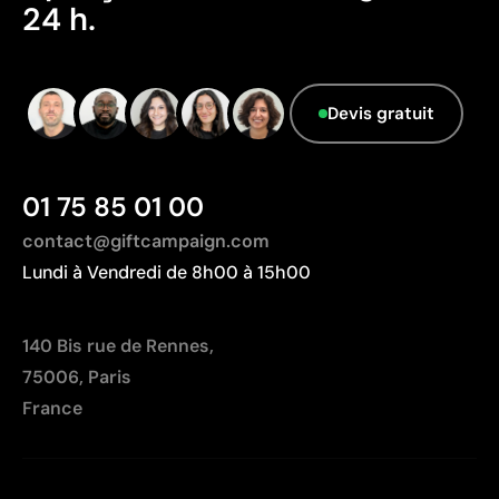
24 h.
information.
Limites
La gravure n’ajoute pas de couleur, dépend du ton
du matériau
Devis gratuit
Sur le bois, le rendu final dépendra du veinage du
matériau
01 75 85 01 00
contact@giftcampaign.com
Lundi à Vendredi de 8h00 à 15h00
140 Bis rue de Rennes,
75006, Paris
France