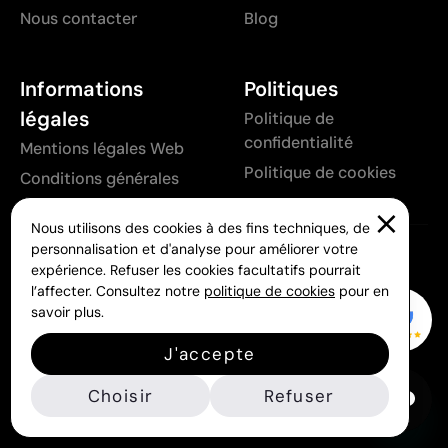
Nous contacter
Blog
Informations
Politiques
légales
Politique de
confidentialité
Mentions légales Web
Politique de cookies
Conditions générales
Nous utilisons des cookies à des fins techniques, de
personnalisation et d'analyse pour améliorer votre
Informations de commande
expérience. Refuser les cookies facultatifs pourrait
l’affecter. Consultez notre
politique de cookies
pour en
Processus d’achat
savoir plus.
Livraison et service après-vente
J'accepte
Annulation et remboursement
Moyens de paiements
Choisir
Refuser