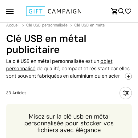
Accueil
Clé USB personnalisée
Clé USB en métal
Clé USB en métal
publicitaire
La
clé USB en métal personnalisée
est un
objet
personnalisé
de qualité, compact et résistant car elles
sont souvent fabriquées en
aluminium ou en acier
inoxydable
pour une utilisation durable. Personnalisez-
les à votre image grâce à une
gravure au laser ou une
33
Articles
sérigraphie en couleur
. Nous proposons plusieurs
articles, dont celui en forme de vraie clé, qui peut être
ajouté à votre trousseau de clés sans risque de la
Misez sur la clé usb en métal
perdre. Choisissez parmi nos produits exclusifs allant
personnalisée pour stocker vos
de
2 à 256 Go
selon vos besoins. Offrez à vos clients
fichiers avec élégance
et partenaires un objet publicitaire pratique et élégant.