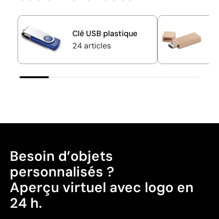
Clé USB plastique
C
24 articles
3
Besoin d’objets
personnalisés ?
Aperçu virtuel avec logo en
24 h.