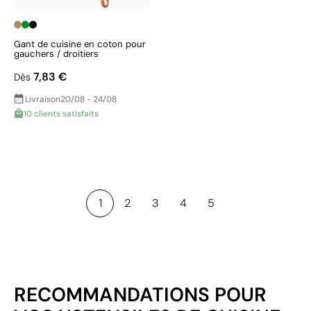
Gant de cuisine en coton pour
gauchers / droitiers
7,83 €
Dès
Livraison
20/08 - 24/08
10 clients satisfaits
1
2
3
4
5
RECOMMANDATIONS POUR