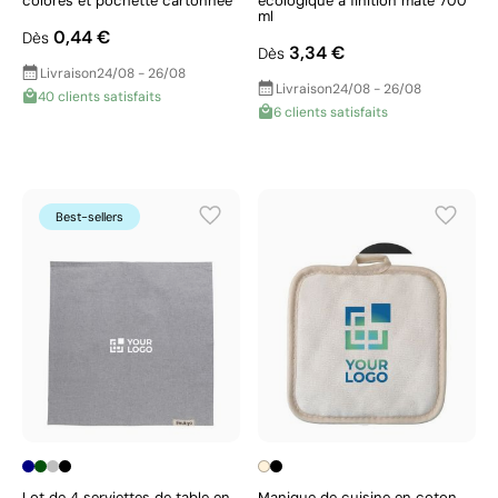
colorés et pochette cartonnée
écologique à finition mate 700
ml
0,44 €
Dès
3,34 €
Dès
Livraison
24/08 - 26/08
Livraison
24/08 - 26/08
40 clients satisfaits
6 clients satisfaits
Best-sellers
Lot de 4 serviettes de table en
Manique de cuisine en coton