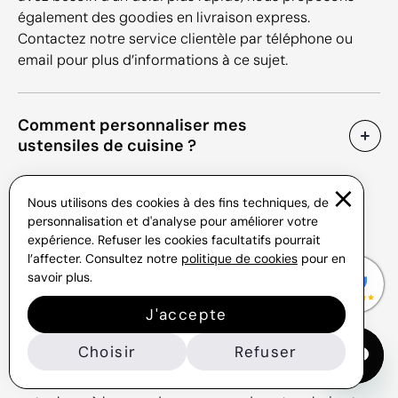
également des goodies en livraison express.
Contactez notre service clientèle par téléphone ou
email pour plus d’informations à ce sujet.
Comment personnaliser mes
ustensiles de cuisine ?
Notre sélection se compose d’une grande variété
Nous utilisons des cookies à des fins techniques, de
de cadeaux de cuisine. Selon l'article, la zone
personnalisation et d'analyse pour améliorer votre
d’impression et la technique de marquage ne sont
expérience. Refuser les cookies facultatifs pourrait
pas les mêmes. C’est pourquoi, nous vous
l’affecter. Consultez notre
politique de cookies
pour en
conseillons de consulter l’onglet “
détails de
savoir plus.
l’impression
” dans la fiche produit. Vous pouvez
J'accepte
visualiser les zones de marquage et leurs
dimensions. Les techniques d’impression sont
Choisir
Refuser
également indiquées dans cette section. Pour un
rendu publicitaire optimal, vous pouvez adapter