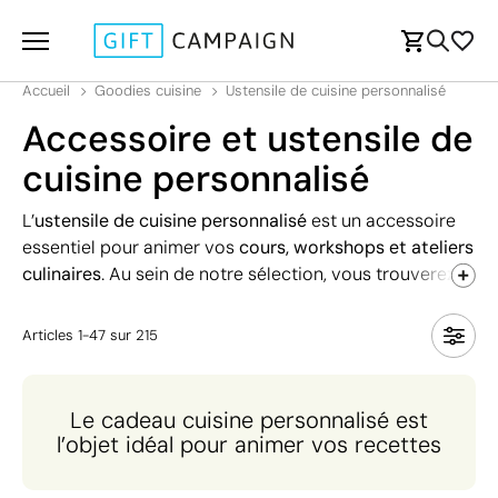
Accueil
Goodies cuisine
Ustensile de cuisine personnalisé
Accessoire et ustensile de
cuisine personnalisé
L’
ustensile de cuisine personnalisé
est un accessoire
essentiel pour animer vos
cours, workshops et ateliers
culinaires
. Au sein de notre sélection, vous trouverez
tout ce dont vous avez besoin pour préparer des plats
et personnaliser votre expérience culinaire :
maniques,
Articles
1
-
47
sur
215
saladiers, kits de cocktails, balances, salière et poivrier
et plus encore ! N'oubliez pas de personnaliser ces
objets avec votre logo pour que votre marque soit
Le cadeau cuisine personnalisé est
visible à chaque utilisation et maximiser leur potentiel
l’objet idéal pour animer vos recettes
publicitaire.