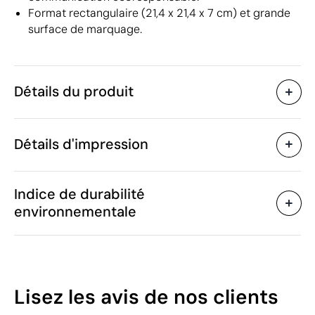
Format rectangulaire (21,4 x 21,4 x 7 cm) et grande
surface de marquage.
Détails du produit
Caractéristiques
Détails d'impression
32669
Code du produit
5 unités
Quantité minimum
1 unité
Gravure laser
Vente par multiples de
Indice de durabilité
21.4 x 21.4 x 7 cm
Taille
environnementale
446 g
Poids
Bambou
Matière
Zones d'impression disponibles
Chine
Pays de fabrication
4419 19 00
Code Intrastat
43
Lisez les avis
de nos clients
Juin 2018
Dans notre collection
/100