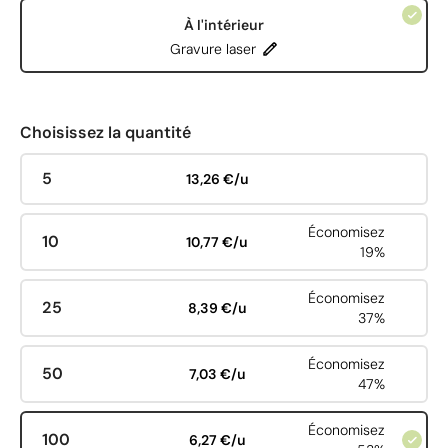
À l'intérieur
Gravure laser
Choisissez la quantité
5
13,26 €/u
Économisez
10
10,77 €/u
19%
Économisez
25
8,39 €/u
37%
Économisez
50
7,03 €/u
47%
Économisez
100
6,27 €/u