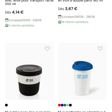
avec anse pour transport facile
en inox à double paroi 180 ml
350 ml
3,67 €
Dès
4,14 €
Dès
Livraison
26/08 - 28/08
Livraison
01/09 - 03/09
19 clients satisfaits
3 clients satisfaits