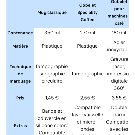
Gobelet
Gobelet
pour
Mug classique
Speciality
machines à
Coffee
café
350 ml
270 ml
180 ml
Contenance
Acier
Plastique
Plastique
Matière
inoxydable
Gravure
Tampographie,
laser,
Technique
sérigraphie
Tampographie
impression
de
circulaire
digitale
marquage
360°
1,45 €
2,55 €
3,55 €
Prix
Compatible
Double
Bande et
lave-vaisselle
paroi
couvercle en
et micro-
Compatible
silicone coloré
Extras
ondes
avec les
Compatible