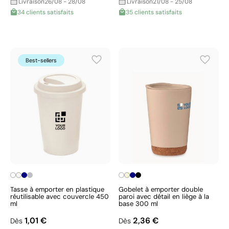
Livraison
26/08 - 28/08
Livraison
21/08 - 25/08
34 clients satisfaits
35 clients satisfaits
Best-sellers
Tasse à emporter en plastique
Gobelet à emporter double
réutilisable avec couvercle 450
paroi avec détail en liège à la
ml
base 300 ml
1,01 €
2,36 €
Dès
Dès