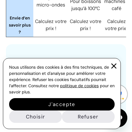
Pour boissons
machines à
micro-ondes
jusqu’à 100°C
café
Envie d’en
Calculez votre
Calculez votre
Calculez
savoir plus
prix !
prix !
votre prix !
?
Profitez de nos remises par
volume !
Nous utilisons des cookies à des fins techniques, de
personnalisation et d'analyse pour améliorer votre
Vous cherchez à optimiser votre budget ? Tous
expérience. Refuser les cookies facultatifs pourrait
nos produits bénéficient de
remises dégressives
l’affecter. Consultez notre
politique de cookies
pour en
savoir plus.
selon la quantité
: plus vous commandez, plus le
prix unitaire baisse. Calculez votre tarif en ligne,
J'accepte
comparez et choisissez le modèle le plus adapté
à vos besoins !
Choisir
Refuser