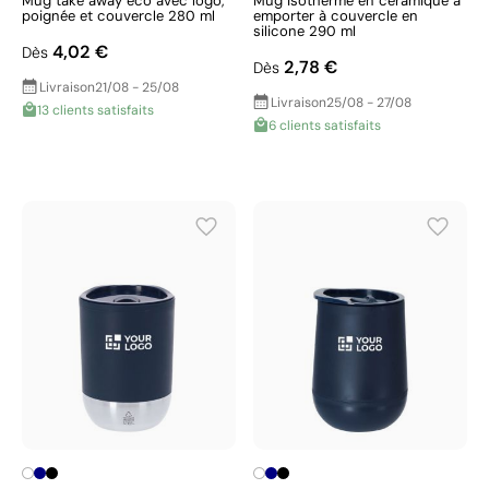
Mug take away éco avec logo,
Mug isotherme en céramique à
poignée et couvercle 280 ml
emporter à couvercle en
silicone 290 ml
4,02 €
Dès
2,78 €
Dès
Livraison
21/08 - 25/08
Livraison
25/08 - 27/08
13 clients satisfaits
6 clients satisfaits