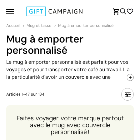
Accueil
Mug et tasse
Mug à emporter personnalisé
Mug à emporter
personnalisé
Le mug à emporter personnalisé est parfait pour vos
voyages
et pour
transporter votre café
au travail. Il a
la particularité d'avoir un
couvercle
avec une
ouverture et, pour certains d'entre eux, une bande pour
une meilleure prise en main. Recommander comme
Articles
1
-
47
sur
134
cadeaux d'entreprise lors d'événements ou dans le
cadre de campagnes publicitaires. Jetez un œil à notre
catalogue pour découvrir les designs et modèles
Faites voyager votre marque partout
exclusifs !
avec le mug avec couvercle
personnalisé !