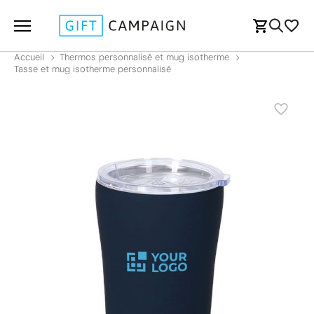
Accueil
Thermos personnalisé et mug isotherme
Tasse et mug isotherme personnalisé