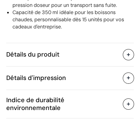
pression doseur pour un transport sans fuite.
Capacité de 350 ml idéale pour les boissons
chaudes, personnalisable dès 15 unités pour vos
cadeaux d'entreprise.
Détails du produit
Caractéristiques
Détails d'impression
49399
Code du produit
15 unités
Quantité minimum
ø8.8 x 12 cm
Sérigraphie circulaire
Gravure laser
Taille
Indice de durabilité
240 g
Poids
environnementale
Acier inoxydable finition
Matière
caoutchouc
Zones d'impression disponibles
350 ml
Capacité
Chine
Pays de fabrication