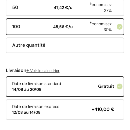
Économisez
50
47,42 €/u
27%
Économisez
100
45,56 €/u
30%
Autre quantité
+
Livraison
Voir le calendrier
Date de livraison standard
Gratuit
14/08 au 20/08
Date de livraison express
+410,00 €
12/08 au 14/08