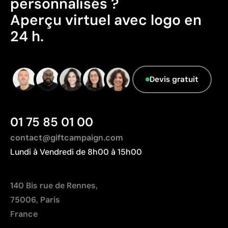
personnalisés ?
Emballage - Points: 0 / 10
Aperçu virtuel avec logo en
Emballage sans caractéristiques considérées
24 h.
comme durables.
Pays d’origine - Points: 2 / 10
Fabriqué en Chine, avec une distance de
transport plus importante par rapport à l'Europe.
Devis gratuit
01 75 85 01 00
contact@giftcampaign.com
Lundi à Vendredi de 8h00 à 15h00
140 Bis rue de Rennes,
75006, Paris
France