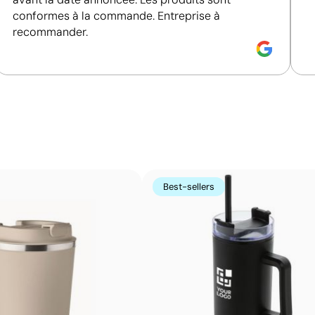
conformes à la commande. Entreprise à
recommander.
Impression circulaire avec des couleurs unies et
La sérigraphie circulaire adapte la sérigraphie classiqu
tout le contour des tasses, verres ou bouteilles. Le desi
très résistantes et des teintes Pantone® fidèles.
Avantages
Best-sellers
Possibilité d’impression avec couleurs Pantone®
exactes
Impression enveloppante autour du produit
Bonne résistance à l’usage quotidien
Idéale pour mugs, verres et bouteilles
promotionnels