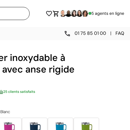
5 agents en ligne
01 75 85 01 00
|
FAQ
er inoxydable à
 avec anse rigide
25 clients satisfaits
Blanc