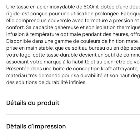
Une tasse en acier inoxydable de 600ml, dotée d'une doub
rigide, est conçue pour une utilisation prolongée. Fabriqué
elle comprend un couvercle avec fermeture à pression et
confort. Sa capacité généreuse et son isolation thermiqu
infusion à température optimale pendant des heures, offr
Disponible dans une gamme de couleurs de finition mate,
prise en main stable, que ce soit au bureau ou en déplac
votre logo, cette tasse durable devient un outil de commu
associant votre marque à la fiabilité et au bien-être de vo
Présentée dans une boîte de conception kraft attrayante, e
matériau très demandé pour sa durabilité et son haut degré
des solutions de durabilité infinies.
Détails du produit
Caractéristiques
Détails d'impression
44509
Code du produit
15 unités
Quantité minimum