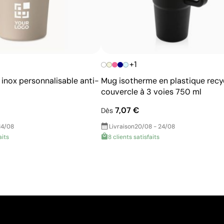
+1
inox personnalisable anti-
Mug isotherme en plastique recy
couvercle à 3 voies 750 ml
7,07 €
Dès
14/08
Livraison
20/08 - 24/08
aits
8 clients satisfaits