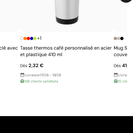
+1
clé avec
Tasse thermos café personnalisé en acier
Mug Stan
et plastique 410 ml
couvercl
2,32 €
41,4
Dès
Dès
Livraison
17/08 - 19/08
Livraiso
148 clients satisfaits
10 client