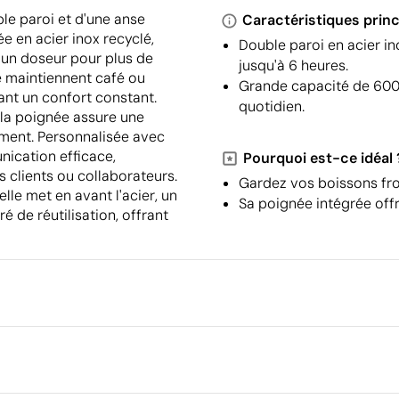
le paroi et d'une anse
Caractéristiques princ
e en acier inox recyclé,
Double paroi en acier i
 un doseur pour plus de
jusqu'à 6 heures.
e maintiennent café ou
Grande capacité de 600 
ant un confort constant.
quotidien.
 la poignée assure une
ement. Personnalisée avec
nication efficace,
Pourquoi est-ce idéal 
s clients ou collaborateurs.
Gardez vos boissons fro
lle met en avant l'acier, un
Sa poignée intégrée offr
 de réutilisation, offrant
Emballage
Quantité minimale pour l'envo
palettes