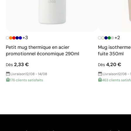
+3
+2
Petit mug thermique en acier
Mug isotherme 
promotionnel économique 290ml
fuite 350ml
2,33 €
4,20 €
Dès
Dès
Livraison
12/08 - 14/08
Livraison
12/08 - 
176 clients satisfaits
463 clients satisf