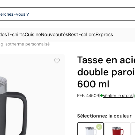
des
T-shirts
Cuisine
Nouveautés
Best-sellers
Express
g isotherme personnalisé
Tasse en aci
double paroi
600 ml
|
|
REF. 44509
Vérifier le stock
Sélectionnez la couleur