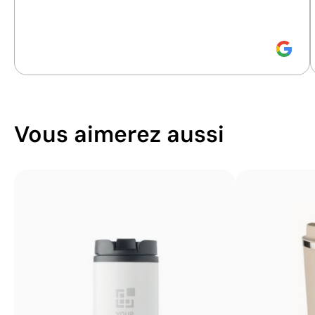
1
durabilité.
couleur
Vous aimerez aussi