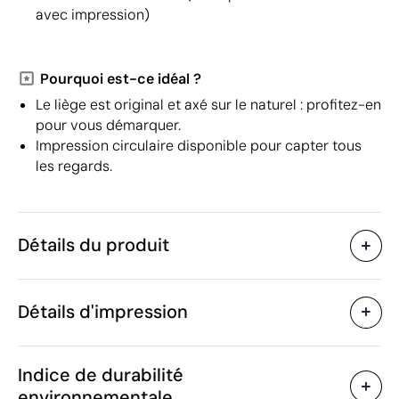
avec impression)
Pourquoi est-ce idéal ?
Le liège est original et axé sur le naturel : profitez-en
pour vous démarquer.
Impression circulaire disponible pour capter tous
les regards.
Détails du produit
Caractéristiques
Détails d'impression
38133
Code du produit
30 unités
Quantité minimum
ø9.2 x 14.5 cm
Sérigraphie circulaire
Gravure laser
Taille
Indice de durabilité
81 g
Poids
environnementale