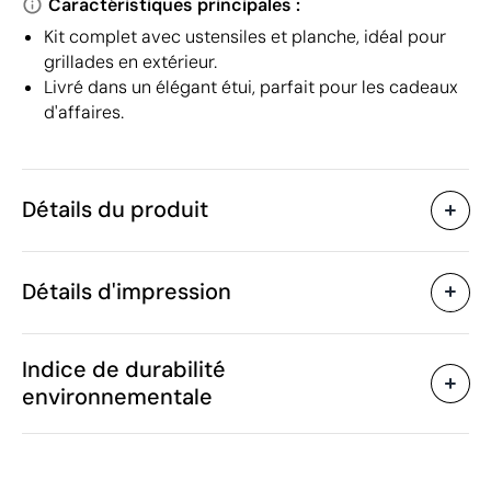
Caractéristiques principales :
Kit complet avec ustensiles et planche, idéal pour
grillades en extérieur.
Livré dans un élégant étui, parfait pour les cadeaux
d'affaires.
Détails du produit
Caractéristiques
Détails d'impression
50737
Code du produit
5 unités
Quantité minimum
37 x 4 x 24.5 cm
Gravure laser
Transfert numérique en c
Taille
Indice de durabilité
1254 g
Poids
environnementale
Acier inoxydable, Bois
Matière
Chine
Pays de fabrication
Zones d'impression disponibles
8215 20 10
Code Intrastat