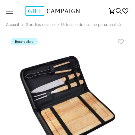
Accueil
Goodies cuisine
Ustensile de cuisine personnalisé
Best-sellers