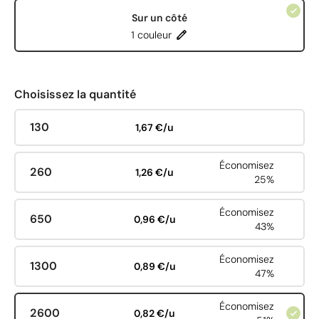
Sur un côté
1 couleur
Choisissez la quantité
130
1,67 €/u
Économisez
260
1,26 €/u
25%
Économisez
650
0,96 €/u
43%
Économisez
1300
0,89 €/u
47%
Économisez
2600
0,82 €/u