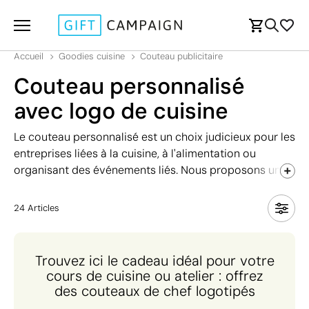
Accueil
Goodies cuisine
Couteau publicitaire
Couteau personnalisé
avec logo de cuisine
Le couteau personnalisé est un choix judicieux pour les
entreprises liées à la cuisine, à l'alimentation ou
organisant des événements liés. Nous proposons une
large sélection de modèles de différentes qualités à
des prix variables pour correspondre à tous les
24
Articles
budgets. Que vous cherchiez un
modèle exclusif ou un
couteau moins cher
pour toucher un public plus large.
Nous proposons également des sets de
couteaux en
Trouvez ici le cadeau idéal pour votre
bois, pour le fromage ou pour les barbecues
, pour
cours de cuisine ou atelier : offrez
répondre à différents besoins. Votre logo sera visible à
des couteaux de chef logotipés
chaque utilisation et pendant des années.