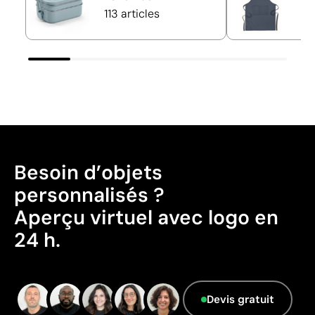
113 articles
71
Besoin d’objets
personnalisés ?
Aperçu virtuel avec logo en
24 h.
Devis gratuit