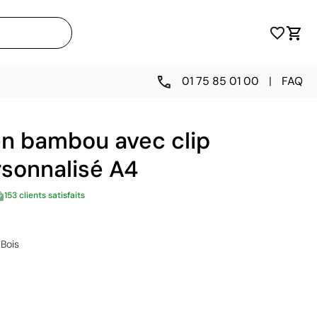
01 75 85 01 00
|
FAQ
en bambou avec clip
rsonnalisé A4
153 clients satisfaits
Bois