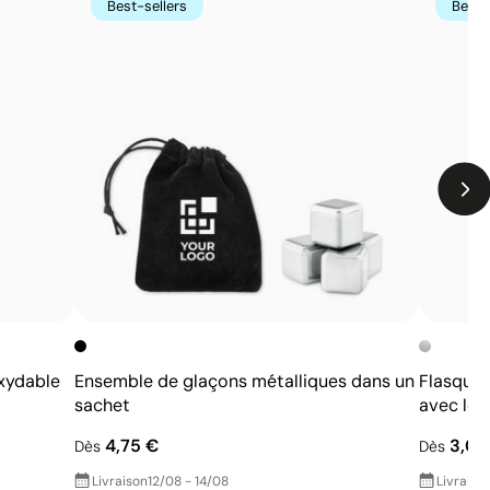
Best-sellers
Best-
dégradés
Nombre de couleurs limité
oxydable
Ensemble de glaçons métalliques dans un
Flasque 
sachet
avec le 
4,75 €
3,05
Dès
Dès
Livraison
12/08 - 14/08
Livraiso