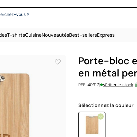
des
T-shirts
Cuisine
Nouveautés
Best-sellers
Express
Porte-bloc 
en métal pe
|
|
REF. 40317
Vérifier le stock
Sélectionnez la couleur