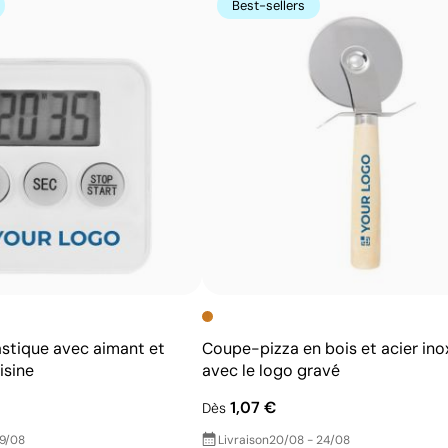
Best-sellers
exactes
Excellent rapport qualité-prix pour les grandes
séries
Idéale pour logos simples sans détails fins
astique avec aimant et
Coupe-pizza en bois et acier in
isine
avec le logo gravé
1,07 €
Dès
19/08
Livraison
20/08 - 24/08