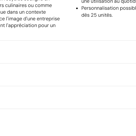
une utilisation au quotid
ers culinaires ou comme
Personnalisation possibl
arque dans un contexte
dès 25 unités.
ce l'image d'une entreprise
ant l'appréciation pour un
Emballage
Quantité minimale pour l'envo
palettes
Dimensions de la boîte extéri
Transfert numérique en couleur
Transfert 
Volume de la boîte extérieure
Poids de la boîte extérieure
Quantité par boîte
Ce qui rend ce produit durable
Matériau - Points: 36 / 40