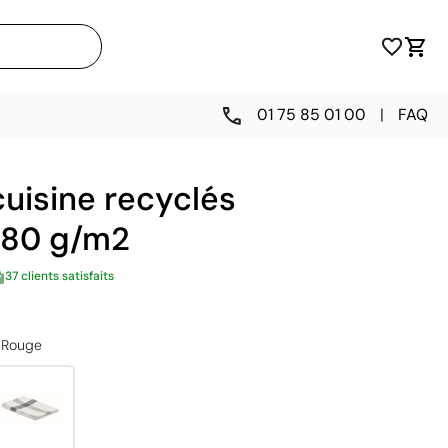
01 75 85 01 00
|
FAQ
uisine recyclés
 180 g/m2
37 clients satisfaits
Rouge