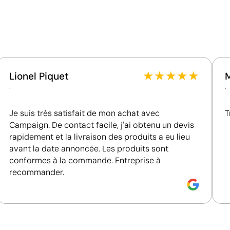
Contient des matières recyclées, réduisant
l'utilisation de ressources vierges.
Certification du fournisseur - Points: 8 / 15
Fournisseur lié à une usine auditée selon une norme
reconnue, garantissant la vérification des
★
★
★
★
★
Lionel Piquet
conditions de travail.
.
.
Fournisseur récompensé par la médaille EcoVadis
Bronze, se situant parmi les 35 % des meilleures
Je suis très satisfait de mon achat avec
T
entreprises en matière de performance ESG.
Campaign. De contact facile, j'ai obtenu un devis
rapidement et la livraison des produits a eu lieu
avant la date annoncée. Les produits sont
té 1
Position:
droite côté 1
P
conformes à la commande. Entreprise à
recommander.
Size:
200x200 mm
S
m 4 couleurs
Sérigraphie:
maximum 4 couleurs
S