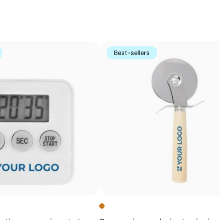
Couleurs unies intenses avec un excellent rappor
La sérigraphie est une technique d’impression où l’encre
zones non imprimées. Elle est parfaite pour les logos c
s’avère très économique en grandes quantités sur des s
Best-sellers
t-shirts.
Avantages
Possibilité d’impression avec couleurs Pantone®
exactes
Excellent rapport qualité-prix pour les grandes
séries
Idéale pour logos simples sans détails fins