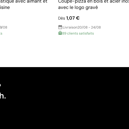
astique avec aimant et
Coupe-pizza en bois et acier in
isine
avec le logo gravé
1,07 €
Dès
19/08
Livraison
20/08 - 24/08
ts
89 clients satisfaits
?
h.