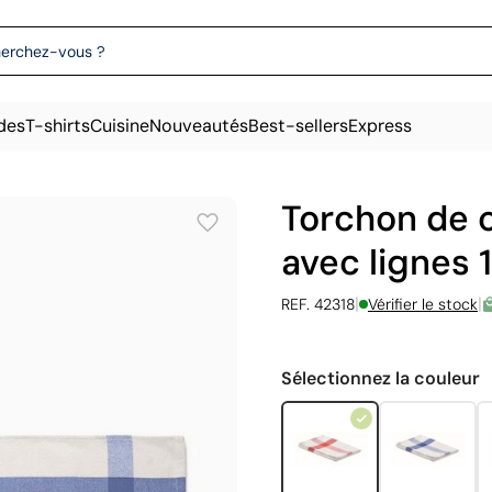
des
T-shirts
Cuisine
Nouveautés
Best-sellers
Express
Torchon de c
avec lignes
|
|
REF. 42318
Vérifier le stock
Sélectionnez la couleur