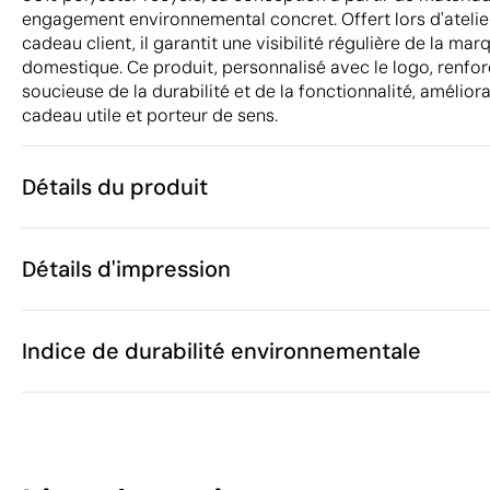
engagement environnemental concret. Offert lors d'ateli
cadeau client, il garantit une visibilité régulière de la m
domestique. Ce produit, personnalisé avec le logo, renfor
soucieuse de la durabilité et de la fonctionnalité, amélior
cadeau utile et porteur de sens.
Détails du produit
Caractéristiques
Détails d'impression
42318
Code du produit
25 unités
Quantité minimum
40 x 65 cm
Sérigraphie
Transfert sérigraphique
Taille
Indice de durabilité environnementale
60 g
Poids
Polyester
Matière
Chine
Pays de fabrication
Zones d'impression disponibles
6302 93 90
Code Intrastat
46
Janvier 2023
Dans notre collection depuis