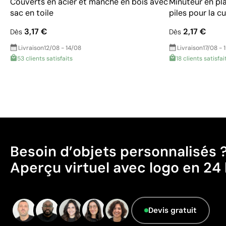
Couverts en acier et manche en bois avec
Minuteur en pl
sac en toile
piles pour la cu
3,17 €
2,17 €
Dès
Dès
Livraison
12/08 - 14/08
Livraison
17/08 - 
53 clients satisfaits
18 clients satisfai
Besoin d’objets personnalisés 
Aperçu virtuel avec logo en 24 
Devis gratuit