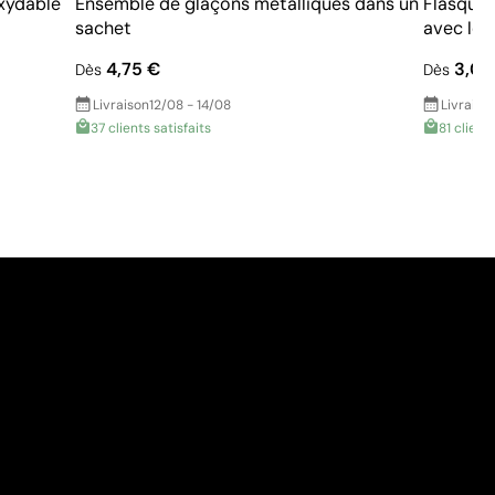
oxydable
Ensemble de glaçons métalliques dans un
Flasque 
sachet
avec le 
4,75 €
3,05
Dès
Dès
Livraison
12/08 - 14/08
Livraiso
37 clients satisfaits
81 clients