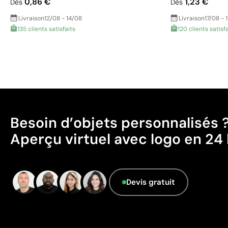
0,86 €
1,23 €
Dès
Dès
Livraison
12/08 - 14/08
Livraison
17/08 - 
135 clients satisfaits
120 clients satisf
Besoin d’objets personnalisés 
Aperçu virtuel avec logo en 24 
Devis gratuit