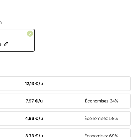
n
e
12,13 €/u
7,97 €/u
Économisez 34%
4,96 €/u
Économisez 59%
3,73 €/u
Économisez 69%