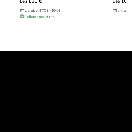
1,09 €
1,09
Dès
Dès
Livraison
17/08 - 19/08
Livraiso
2 clients satisfaits