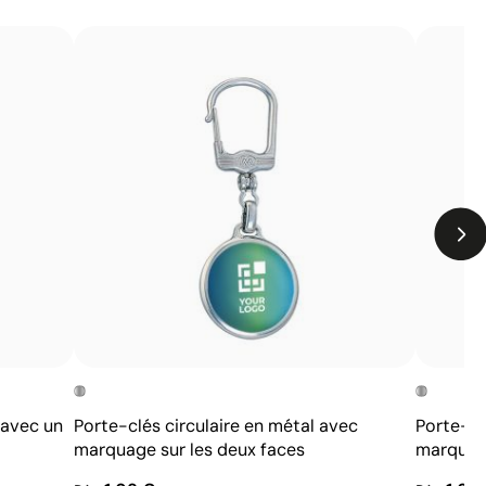
Limites
Non recommandée pour les surfaces très flexibles
ou textiles
Non adaptée aux zones très courbes ou avec des
arêtes prononcées
 avec un
Porte-clés circulaire en métal avec
Porte-cl
marquage sur les deux faces
marquage