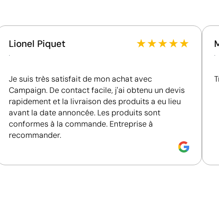
Certification du fournisseur - Points: 15 / 15
Fournisseur récompensé par la médaille EcoVadis
Platinum, figurant parmi le 1 % des entreprises les
★
★
★
★
★
Lionel Piquet
mieux classées en matière de performance ESG.
.
.
Pays d’origine - Points: 7 / 10
Je suis très satisfait de mon achat avec
Región cercana
T
Campaign. De contact facile, j'ai obtenu un devis
rapidement et la livraison des produits a eu lieu
avant la date annoncée. Les produits sont
conformes à la commande. Entreprise à
recommander.
Un effet loupe qui protège et met en valeur vot
La goutte de résine, aussi appelée doming, consiste à a
impression réalisée sur une étiquette. Cette couche cré
loupe, intensifie les couleurs et protège le design des f