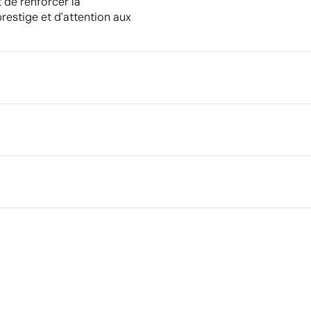
 de renforcer la
stige et d'attention aux
Emballage
Quantité minimale pour l'envo
palettes
.8 cm
Emballage intermédiaire
Dimensions de la boîte extéri
Volume de la boîte extérieure
Poids de la boîte extérieure
Ce qui rend ce produit durable
Quantité par boîte
Matériau - Points: 24 / 40
Dispose de composants hautement recyclables au
sein des systèmes de recyclage existants.