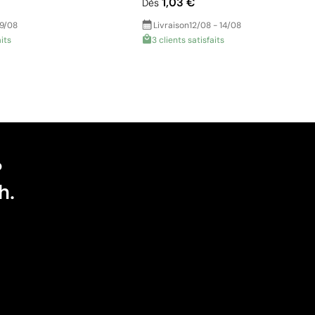
1,03 €
Dès
19/08
Livraison
12/08 - 14/08
aits
3 clients satisfaits
?
h.