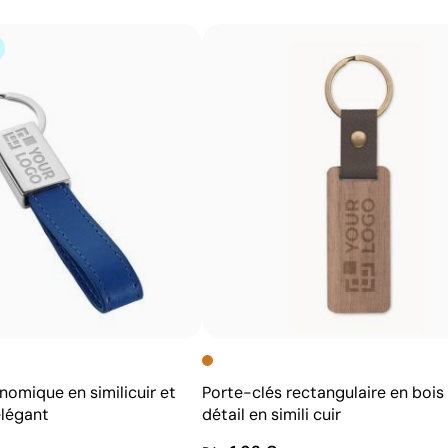
Avantages
Effet tridimensionnel très accrocheur
Protège le design contre les chocs et les rayures
Renforce les couleurs et la brillance de l’impression
Idéale pour porte-clés, badges, pins et plaques
d’identification
nomique en similicuir et
Porte-clés rectangulaire en bois
élégant
détail en simili cuir