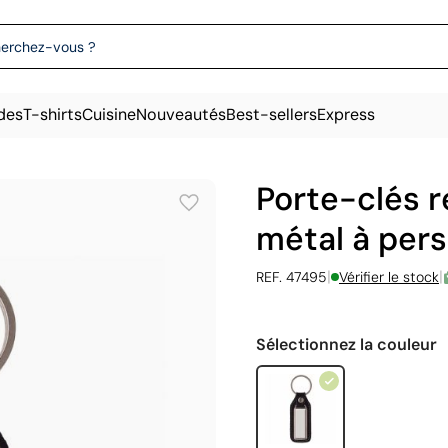
des
T-shirts
Cuisine
Nouveautés
Best-sellers
Express
Porte-clés r
métal à pers
|
|
REF. 47495
Vérifier le stock
Sélectionnez la couleur