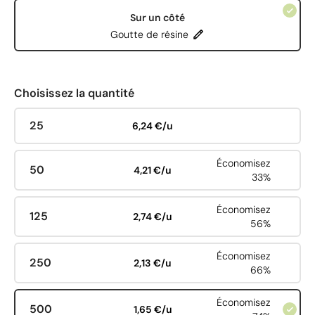
Sur un côté
Goutte de résine
Choisissez la quantité
25
6,24 €/u
Économisez
50
4,21 €/u
33%
Économisez
125
2,74 €/u
56%
Économisez
250
2,13 €/u
66%
Économisez
500
1,65 €/u