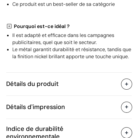
Ce produit est un best-seller de sa catégorie
Pourquoi est-ce idéal ?
Il est adapté et efficace dans les campagnes
publicitaires, quel que soit le secteur.
Le métal garantit durabilité et résistance, tandis que
la finition nickel brillant apporte une touche unique.
Détails du produit
Caractéristiques
Détails d'impression
30538
Code du produit
25 unités
Quantité minimum
ø3.4 x 0.2 cm
Tampographie
Gravure laser
Taille
Indice de durabilité
23 g
Poids
environnementale