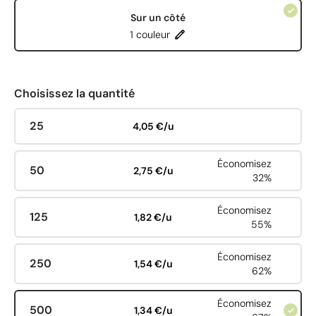
Sur un côté
1 couleur
Choisissez la quantité
25
4,05 €/u
Économisez
50
2,75 €/u
32%
Économisez
125
1,82 €/u
55%
Économisez
250
1,54 €/u
62%
Économisez
500
1,34 €/u