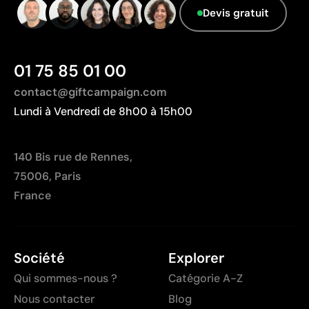
Zone d’impression relativement réduite
Devis gratuit
Nombre de couleurs limité, surtout pour les designs
multicolores
Non adaptée à l’impression de photographies ou de
01 75 85 01 00
dégradés
contact@giftcampaign.com
Lundi à Vendredi de 8h00 à 15h00
140 Bis rue de Rennes,
75006, Paris
France
Société
Explorer
Qui sommes-nous ?
Catégorie A-Z
Nous contacter
Blog