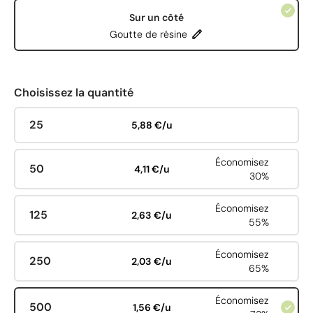
Sur un côté
Goutte de résine
Choisissez la quantité
25
5,88 €/u
Économisez
50
4,11 €/u
30%
Économisez
125
2,63 €/u
55%
Économisez
250
2,03 €/u
65%
Économisez
500
1,56 €/u