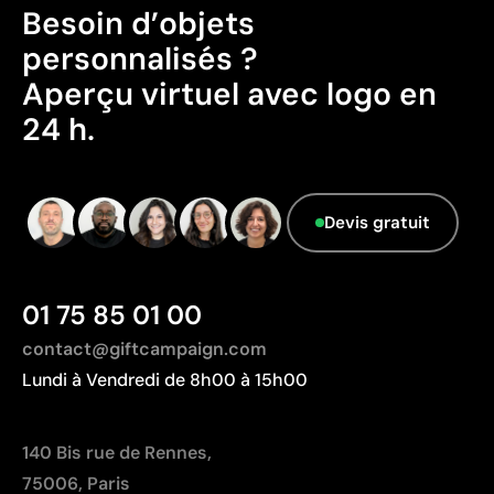
information.
Renforce les couleurs et la brillance de l’impression
Besoin d’objets
Idéale pour porte-clés, badges, pins et plaques
personnalisés ?
d’identification
Aperçu virtuel avec logo en
24 h.
Limites
Non recommandée pour les surfaces très flexibles
ou textiles
Non adaptée aux zones très courbes ou avec des
Devis gratuit
arêtes prononcées
01 75 85 01 00
contact@giftcampaign.com
Lundi à Vendredi de 8h00 à 15h00
140 Bis rue de Rennes,
75006, Paris