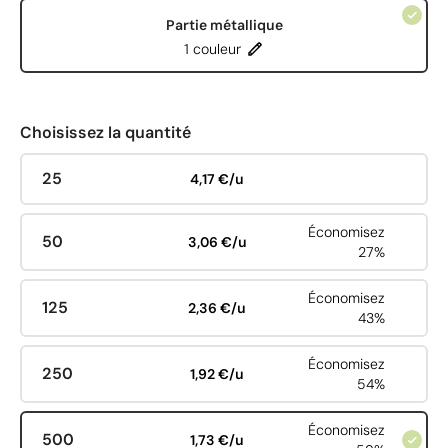
Partie métallique
1 couleur
Choisissez la quantité
25
4,17 €/u
Économisez
50
3,06 €/u
27%
Économisez
125
2,36 €/u
43%
Économisez
250
1,92 €/u
54%
Économisez
500
1,73 €/u