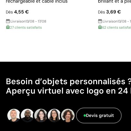
rechargeable et câble inclus
brillant et à pil
4,55 €
3,69 €
Dès
Dès
Livraison
13/08 - 17/08
Livraison
13/08 - 
27 clients satisfaits
62 clients satisfa
Besoin d’objets personnalisés 
Aperçu virtuel avec logo en 24 
Devis gratuit