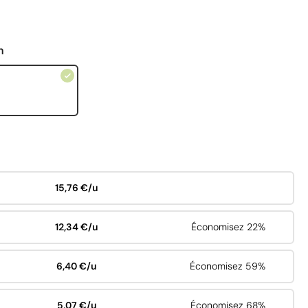
n
15,76 €/u
12,34 €/u
Économisez 22%
6,40 €/u
Économisez 59%
5,07 €/u
Économisez 68%