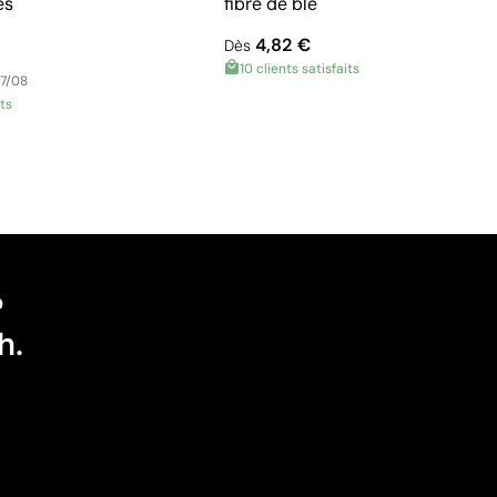
es
fibre de blé
4,82 €
Dès
10 clients satisfaits
17/08
its
?
h.