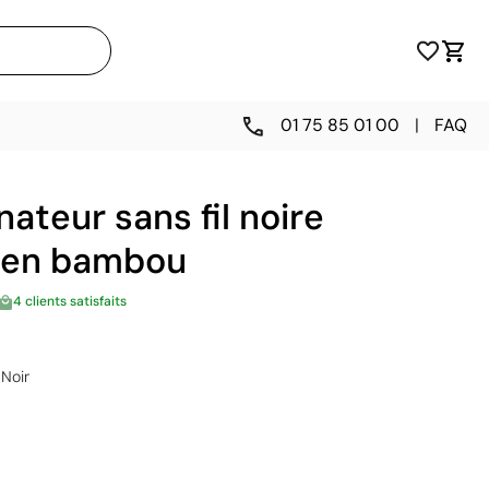
01 75 85 01 00
|
FAQ
nateur sans fil noire
s en bambou
4 clients satisfaits
Noir