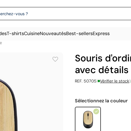
des
T-shirts
Cuisine
Nouveautés
Best-sellers
Express
re
Souris d'ordi
avec détail
|
|
REF. 50705
Vérifier le stock
Sélectionnez la couleur