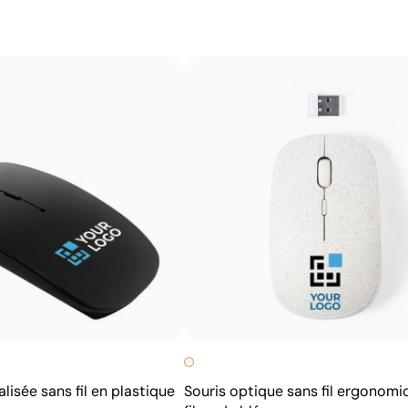
Avantages
Possibilité d’impression avec couleurs Pantone®
exactes
Permet l’impression sur surfaces incurvées et
irrégulières
Bonne définition des textes et logos
Prix compétitifs pour les grandes quantités
lisée sans fil en plastique
Souris optique sans fil ergonomi