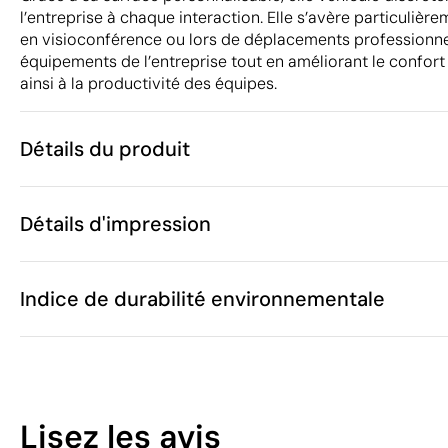
l’entreprise à chaque interaction. Elle s’avère particulière
en visioconférence ou lors de déplacements professionnels
équipements de l’entreprise tout en améliorant le confort d
ainsi à la productivité des équipes.
Détails du produit
Caractéristiques
Détails d'impression
50705
Code du produit
10 unités
Quantité minimum
10.5 x 6 x 2.5
Tampographie
Gravure laser
Taille
Indice de durabilité environnementale
45.8 g
Poids
ABS, Bambou
Matière
Chine
Pays de fabrication
Zones d'impression disponibles
8471 60 70
Code Intrastat
29
Janvier 2025
Dans notre collection depuis
Lisez les avis
Pologne
Pays d'envoi