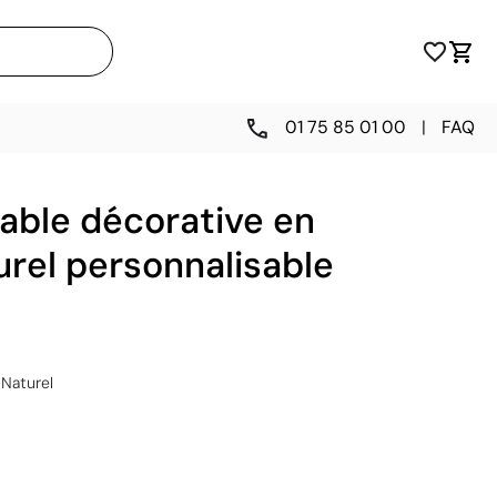
01 75 85 01 00
|
FAQ
able décorative en
rel personnalisable
Naturel