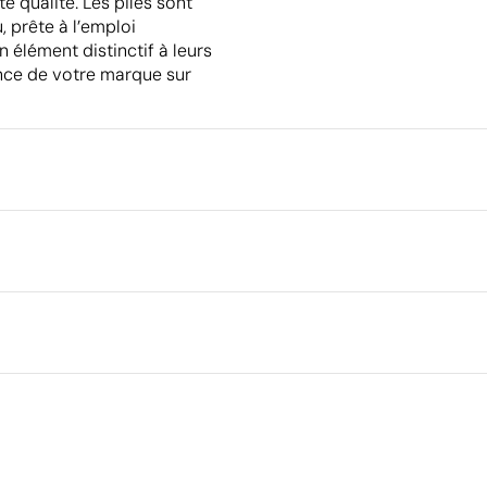
 qualité. Les piles sont
, prête à l’emploi
 élément distinctif à leurs
nce de votre marque sur
Emballage
Emballage intermédiaire
Dimensions de la boîte extéri
 cm
couleur
Volume de la boîte extérieure
Poids de la boîte extérieure
Quantité par boîte
Ce qui rend ce produit durable
5
Matériau - Points: 32 / 40