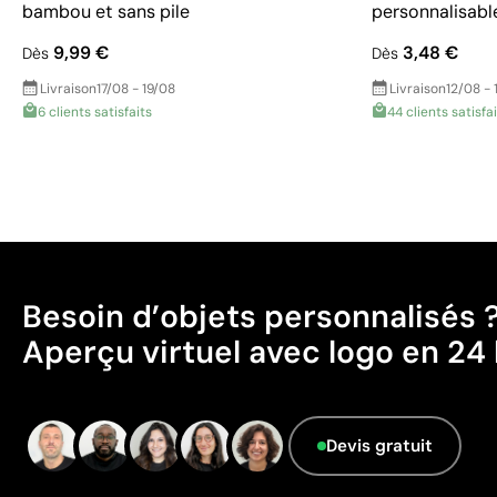
bambou et sans pile
personnalisabl
9,99 €
3,48 €
Dès
Dès
Livraison
17/08 - 19/08
Livraison
12/08 - 
6 clients satisfaits
44 clients satisfa
Besoin d’objets personnalisés 
Aperçu virtuel avec logo en 24 
Devis gratuit