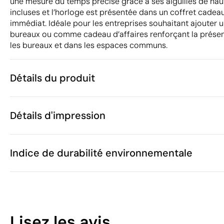
une mesure du temps précise grâce à ses aiguilles de haute
incluses et l’horloge est présentée dans un coffret cadeau
immédiat. Idéale pour les entreprises souhaitant ajouter un
bureaux ou comme cadeau d’affaires renforçant la prése
les bureaux et dans les espaces communs.
Détails du produit
Caractéristiques
Détails d'impression
54540
Code du produit
10
Quantité minimum
9.4 x 4 x 9.4
Gravure laser
Impression numérique en 
Taille
Indice de durabilité environnementale
127 g
Poids
Bambou, ABS
Matière
Chine
Pays de fabrication
Zones d'impression disponibles
9105 11 00
Code Intrastat
57
Octobre 202
Dans notre collection depuis
Lisez les avis
Pays-Bas