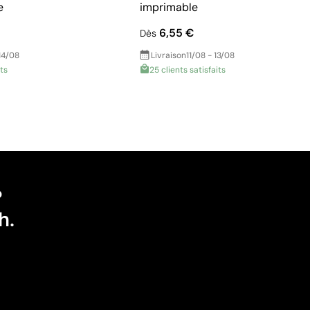
e
imprimable
6,55 €
Dès
14/08
Livraison
11/08 - 13/08
its
25 clients satisfaits
?
h.