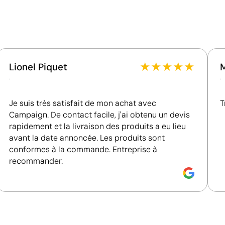
Utilise des ressources renouvelables d'origine
naturelle.
Certification du fournisseur - Points: 15 / 15
Fournisseur récompensé par la médaille EcoVadis
Platinum, figurant parmi le 1 % des entreprises les
★
★
★
★
★
Lionel Piquet
mieux classées en matière de performance ESG.
.
.
Emballage - Points: 8 / 10
Je suis très satisfait de mon achat avec
Embalaje de papel / cartón reciclable
T
Campaign. De contact facile, j'ai obtenu un devis
rapidement et la livraison des produits a eu lieu
avant la date annoncée. Les produits sont
conformes à la commande. Entreprise à
recommander.
Gravure laser pour une finition élégante et per
La gravure laser crée une impression précise et permanen
avoir besoin d’encre, elle permet d’obtenir une finition p
bois, le plastique ou le cuir, et est très utilisée pour les