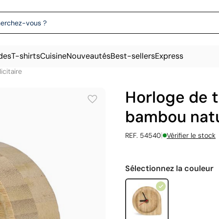
des
T-shirts
Cuisine
Nouveautés
Best-sellers
Express
icitaire
Horloge de t
bambou natu
|
REF. 54540
Vérifier le stock
Sélectionnez la couleur