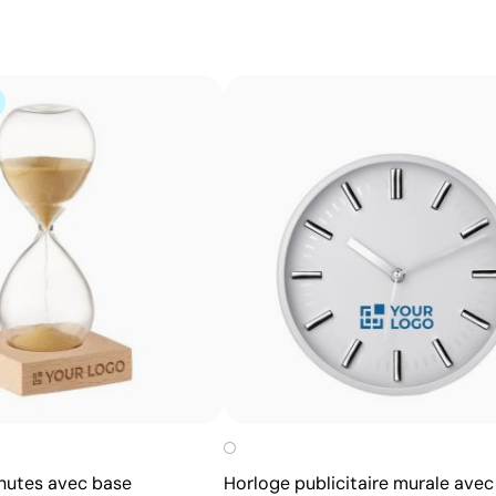
Avantages
Marquage permanent qui ne s’efface pas à l’usage
Grande précision et détails même sur petits textes
Ne nécessite pas d’encres ni de produits chimiques
additionnels
N’altère pas la texture ni l’intégrité de l’article
inutes avec base
Horloge publicitaire murale avec