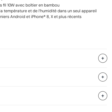
s fil 10W avec boîtier en bambou
 la température et de l’humidité dans un seul appareil
iers Android et iPhone® 8, X et plus récents
960 unités
i avec des
37.5 x 27.5 x 23 cm
eure
0.024 m³
7.16 kg
20 unités