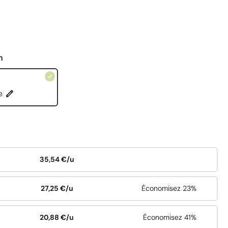
n
e
35,54 €/u
27,25 €/u
Économisez 23%
20,88 €/u
Économisez 41%