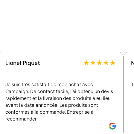
Ce qui rend ce produit durable
Matériau - Points: 32 / 40
Utilise des ressources renouvelables d'origine
naturelle.
Certification du fournisseur - Points: 8 / 15
Fournisseur lié à une usine auditée selon une norme
reconnue, garantissant la vérification des
★
★
★
★
★
Lionel Piquet
conditions de travail.
.
.
Fournisseur récompensé par la médaille EcoVadis
Bronze, se situant parmi les 35 % des meilleures
Je suis très satisfait de mon achat avec
T
entreprises en matière de performance ESG.
Position:
dessus avant
Campaign. De contact facile, j'ai obtenu un devis
Size:
30x90 mm
rapidement et la livraison des produits a eu lieu
Gravure laser:
Logo gravé
avant la date annoncée. Les produits sont
conformes à la commande. Entreprise à
recommander.
Gravure laser pour une finition élégante et per