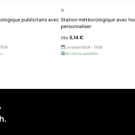
ologique publicitaire avec
Station météorologique avec ho
personnaliser
5,14 €
Dès
17/08
Livraison
13/08 - 17/08
ts
26 clients satisfaits
?
h.