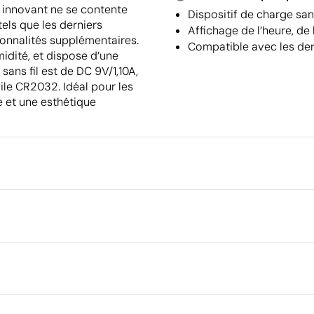
l innovant ne se contente
Dispositif de charge san
els que les derniers
Affichage de l’heure, de
ionnalités supplémentaires.
Compatible avec les dern
umidité, et dispose d’une
ans fil est de DC 9V/1,10A,
ile CR2032. Idéal pour les
e et une esthétique
Emballage
Quantité minimale pour l'envo
palettes
cm
Dimensions de la boîte extéri
Étiquette numérique en couleur
Volume de la boîte extérieure
Poids de la boîte extérieure
Quantité par boîte