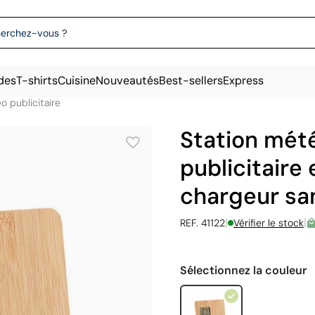
des
T-shirts
Cuisine
Nouveautés
Best-sellers
Express
o publicitaire
Station mét
publicitair
chargeur san
|
|
REF. 41122
Vérifier le stock
Sélectionnez la couleur