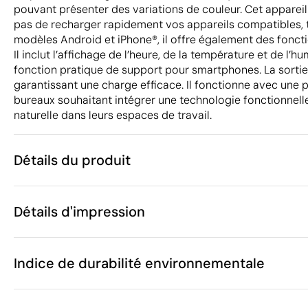
pouvant présenter des variations de couleur. Cet apparei
pas de recharger rapidement vos appareils compatibles, t
modèles Android et iPhone®, il offre également des fonct
Il inclut l’affichage de l’heure, de la température et de l’h
fonction pratique de support pour smartphones. La sortie s
garantissant une charge efficace. Il fonctionne avec une p
bureaux souhaitant intégrer une technologie fonctionnell
naturelle dans leurs espaces de travail.
Détails du produit
Caractéristiques
Détails d'impression
41122
Code du produit
5 unités
Quantité minimum
18 x 17 x 1.3 
Gravure laser
Goutte de résine
Taille
Indice de durabilité environnementale
358 g
Poids
Bambou
Matière
Chine
Pays de fabrication