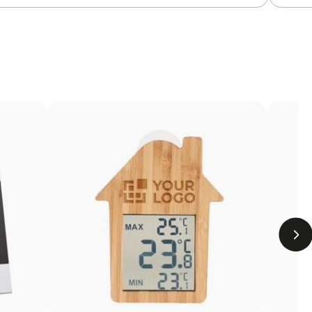
te sur la surface du produit à l’aide d’un laser. Sans
ropre et indélébile sur des matériaux tels que le métal, le
 porte-clés, les trophées ou les stylos personnalisés.
Limites
La gravure n’ajoute pas de couleur, dépend du ton
du matériau
Sur le bois, le rendu final dépendra du veinage du
matériau