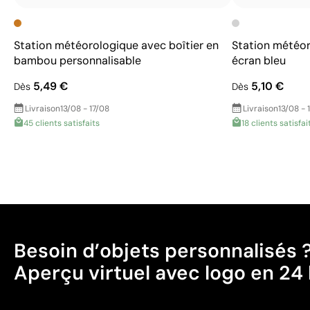
Station météorologique avec boîtier en
Station météor
bambou personnalisable
écran bleu
5,49 €
5,10 €
Dès
Dès
Livraison
13/08 - 17/08
Livraison
13/08 - 
45 clients satisfaits
18 clients satisfai
Besoin d’objets personnalisés 
Aperçu virtuel avec logo en 24 