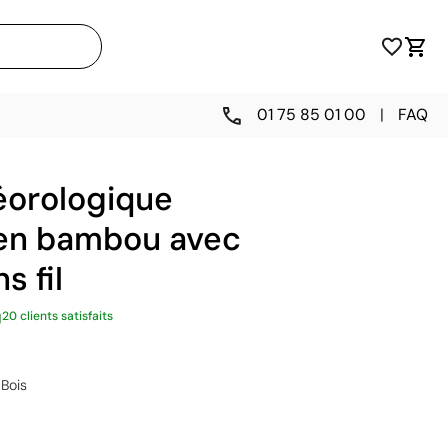
01 75 85 01 00
|
FAQ
éorologique
e en bambou avec
s fil
20 clients satisfaits
Bois