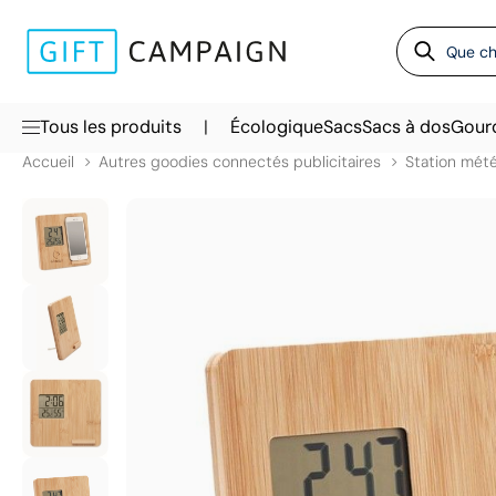
|
Tous les produits
Écologique
Sacs
Sacs à dos
Gour
Accueil
Autres goodies connectés publicitaires
Station mété