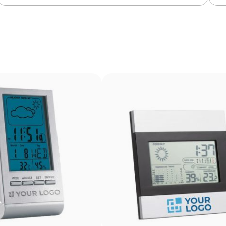
La gravure laser crée une impression précise et permanen
avoir besoin d’encre, elle permet d’obtenir une finition p
bois, le plastique ou le cuir, et est très utilisée pour les
Avantages
Marquage permanent qui ne s’efface pas à l’usage
Grande précision et détails même sur petits textes
Ne nécessite pas d’encres ni de produits chimiques
additionnels
N’altère pas la texture ni l’intégrité de l’article