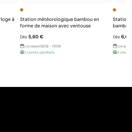
rloge à
Station météorologique bambou en
Station 
forme de maison avec ventouse
bambou 
5,60 €
6,60
Dès
Dès
Livraison
13/08 - 17/08
Livraiso
3 clients satisfaits
8 clients