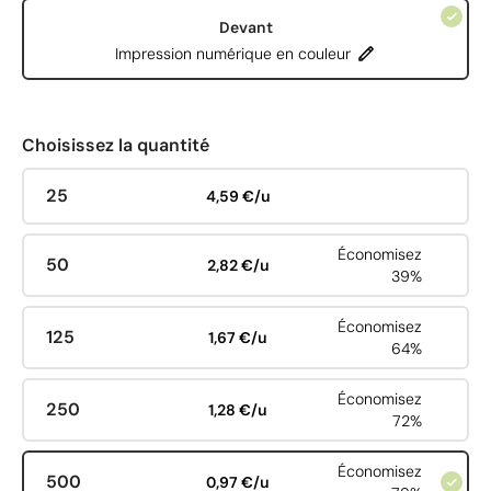
Devant
Impression numérique en couleur
Choisissez la quantité
25
4,59 €/u
Économisez
50
2,82 €/u
39%
Économisez
125
1,67 €/u
64%
Économisez
250
1,28 €/u
72%
Économisez
500
0,97 €/u