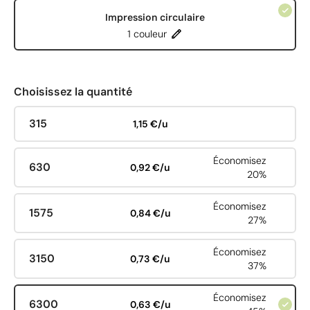
Impression circulaire
1 couleur
Choisissez la quantité
315
1,15 €/u
Économisez
630
0,92 €/u
20%
Économisez
1575
0,84 €/u
27%
Économisez
3150
0,73 €/u
37%
Économisez
6300
0,63 €/u