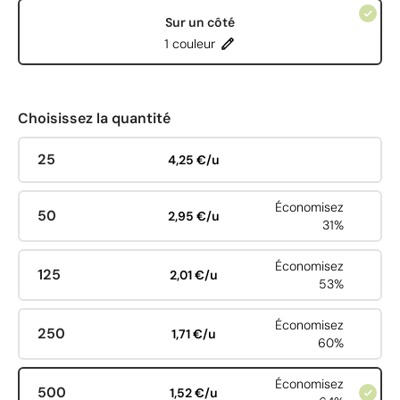
Sur un côté
1 couleur
Choisissez la quantité
25
4,25 €/u
Économisez
50
2,95 €/u
31%
Économisez
125
2,01 €/u
53%
Économisez
250
1,71 €/u
60%
Économisez
500
1,52 €/u