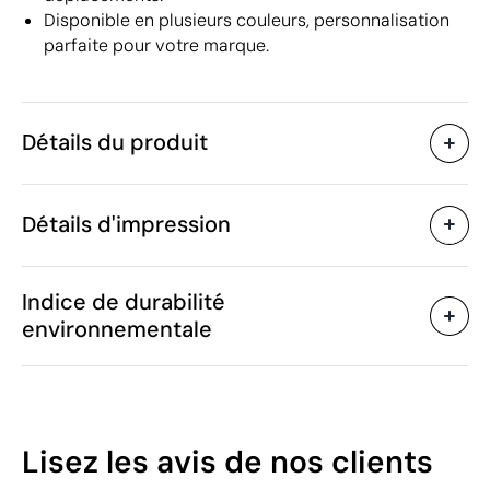
Disponible en plusieurs couleurs, personnalisation
parfaite pour votre marque.
Détails du produit
Caractéristiques
Détails d'impression
30709
Code du produit
25 unités
Quantité minimum
ø6.8 x 1.2 cm
Tampographie
Étiquette numérique en 
Taille
Indice de durabilité
42 g
Poids
environnementale
Plastique ABS
Matière
Chine
Pays de fabrication
Zones d'impression disponibles
7009 92 00
Code Intrastat
Juin 2017
Dans notre collection
10
Lisez les avis
de nos clients
depuis
/100
Pologne