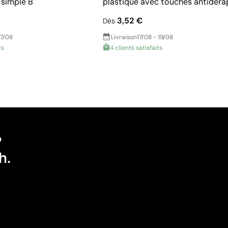
 simple B
plastique avec touches antidéra
3,52 €
Dès
17/08
Livraison
17/08 - 19/08
ts
4 clients satisfaits
?
h.