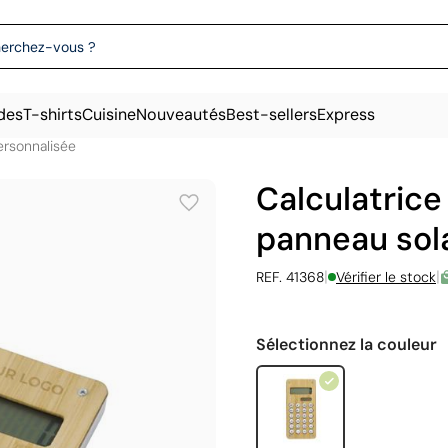
des
T-shirts
Cuisine
Nouveautés
Best-sellers
Express
ersonnalisée
Calculatrice
panneau sola
|
|
REF. 41368
Vérifier le stock
Sélectionnez la couleur