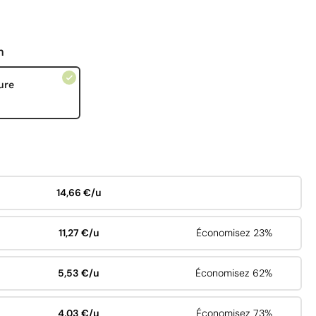
n
ure
14,66 €/u
11,27 €/u
Économisez 23%
5,53 €/u
Économisez 62%
4,03 €/u
Économisez 73%