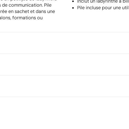
Inclut un labyrinthe à b
ns de communication. Pile
Pile incluse pour une uti
ivrée en sachet et dans une
salons, formations ou
Emballage
Type d'emballage individuel
Quantité minimale pour l'envo
5 cm
palettes
Emballage intermédiaire
S, bambou
Dimensions de la boîte extéri
Ce qui rend ce produit durable
Volume de la boîte extérieure
Poids de la boîte extérieure
022
Certification du fournisseur - Points: 9 / 15
Quantité par boîte