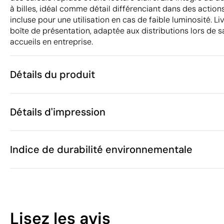
à billes, idéal comme détail différenciant dans des actio
incluse pour une utilisation en cas de faible luminosité. L
boîte de présentation, adaptée aux distributions lors de 
accueils en entreprise.
Détails du produit
Caractéristiques
Détails d'impression
41368
Code du produit
10 unités
Quantité minimum
12.5 x 6.1 x 1.
Tampographie
Gravure laser
Taille
Indice de durabilité environnementale
60 g
Poids
Plastique AB
Matière
Chine
Pays de fabrication
Zones d'impression disponibles
8470 10 00
Code Intrastat
21
Septembre 2
Dans notre collection depuis
Lisez les avis
Pologne
Pays d'envoi