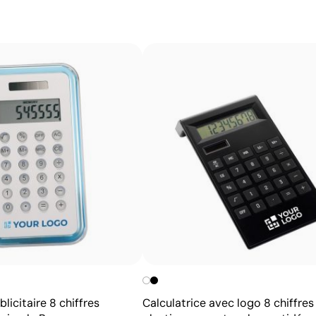
Avantages
Possibilité d’impression avec couleurs Pantone®
exactes
Permet l’impression sur surfaces incurvées et
irrégulières
Bonne définition des textes et logos
Prix compétitifs pour les grandes quantités
licitaire 8 chiffres
Calculatrice avec logo 8 chiffres