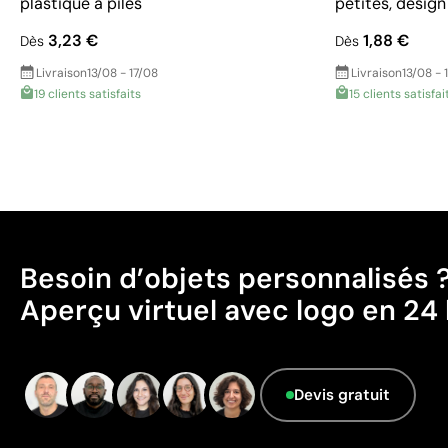
plastique à piles
petites, design
3,23 €
1,88 €
Dès
Dès
Livraison
13/08 - 17/08
Livraison
13/08 - 
19 clients satisfaits
15 clients satisfai
Besoin d’objets personnalisés 
Aperçu virtuel avec logo en 24 
Devis gratuit