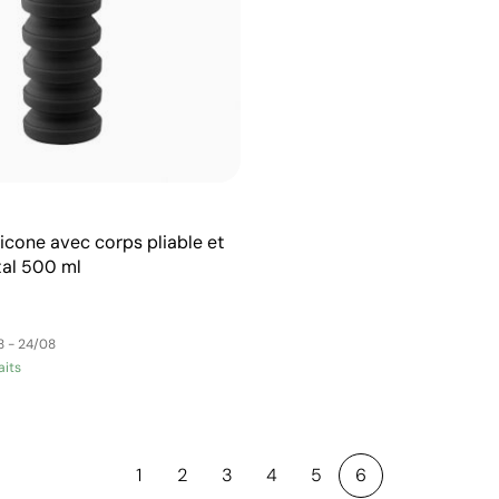
icone avec corps pliable et
al 500 ml
8 - 24/08
aits
1
2
3
4
5
6