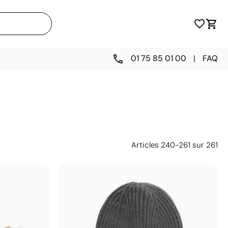
01 75 85 01 00
|
FAQ
Articles
240
-
261
sur
261