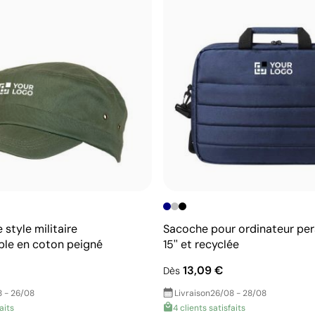
style militaire
Sacoche pour ordinateur per
ble en coton peigné
15'' et recyclée
13,09 €
Dès
 - 26/08
Livraison
26/08 - 28/08
faits
4 clients satisfaits