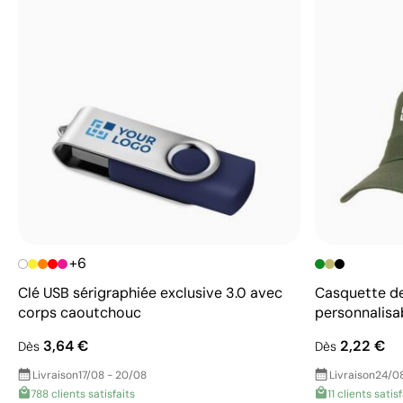
+6
Clé USB sérigraphiée exclusive 3.0 avec
Casquette de 
corps caoutchouc
personnalisa
3,64 €
2,22 €
Dès
Dès
Livraison
17/08 - 20/08
Livraison
24/08
788 clients satisfaits
11 clients satis