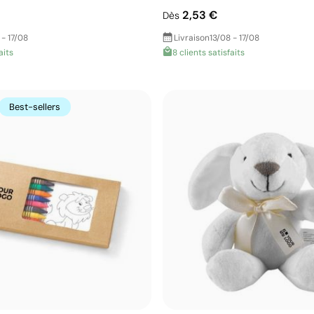
2,53 €
Dès
 - 17/08
Livraison
13/08 - 17/08
aits
8 clients satisfaits
Best-sellers