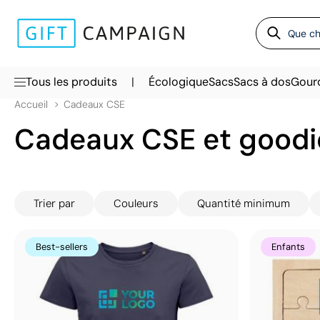
|
Tous les produits
Écologique
Sacs
Sacs à dos
Gour
Accueil
Cadeaux CSE
Cadeaux CSE et goodie
Trier par
Couleurs
Quantité minimum
Best-sellers
Enfants