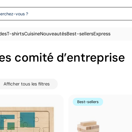
des
T-shirts
Cuisine
Nouveautés
Best-sellers
Express
s comité d’entreprise
Afficher tous les filtres
Best-sellers