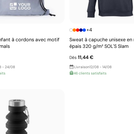
+4
nfant à cordons avec motif
Sweat à capuche unisexe en
imals
épais 320 g/m² SOL'S Slam
11,44 €
Dès
8 - 24/08
Livraison
12/08 - 14/08
aits
46 clients satisfaits