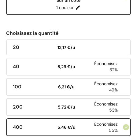
Sur un côté
1 couleur
Choisissez la quantité
20
12,17 €/u
Économisez
40
8,29 €/u
32%
Économisez
100
6,21 €/u
49%
Économisez
200
5,72 €/u
53%
Économisez
400
5,46 €/u
55%