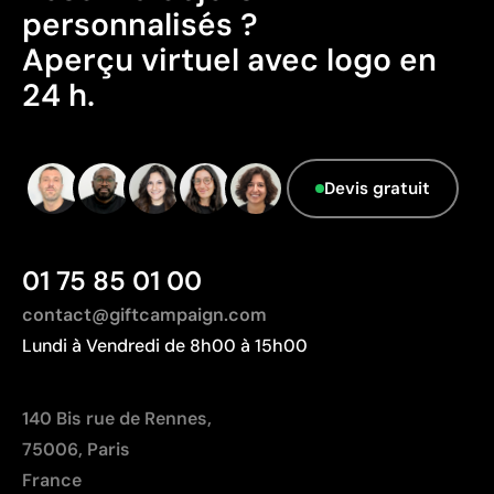
personnalisés ?
Fabriqué en Chine, avec une distance de
transport plus importante par rapport à l'Europe.
Aperçu virtuel avec logo en
Limites
Données avancées - Points: 0 / 5
24 h.
Zone d’impression relativement réduite
Le fournisseur ne dispose pas de cette
Nombre de couleurs limité, surtout pour les designs
information.
multicolores
Non adaptée à l’impression de photographies ou de
Devis gratuit
dégradés
01 75 85 01 00
contact@giftcampaign.com
Lundi à Vendredi de 8h00 à 15h00
140 Bis rue de Rennes,
75006, Paris
France