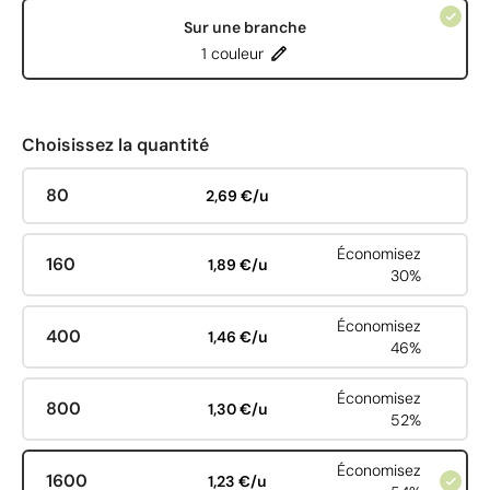
Sur une branche
1 couleur
Choisissez la quantité
80
2,69 €/u
Économisez
160
1,89 €/u
30%
Économisez
400
1,46 €/u
46%
Économisez
800
1,30 €/u
52%
Économisez
1600
1,23 €/u