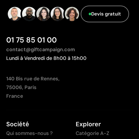
Nombre de couleurs limité, surtout pour les designs
multicolores
Devis gratuit
Non adaptée à l’impression de photographies ou de
dégradés
01 75 85 01 00
contact@giftcampaign.com
Lundi à Vendredi de 8h00 à 15h00
140 Bis rue de Rennes,
75006, Paris
France
Société
Explorer
Qui sommes-nous ?
Catégorie A-Z