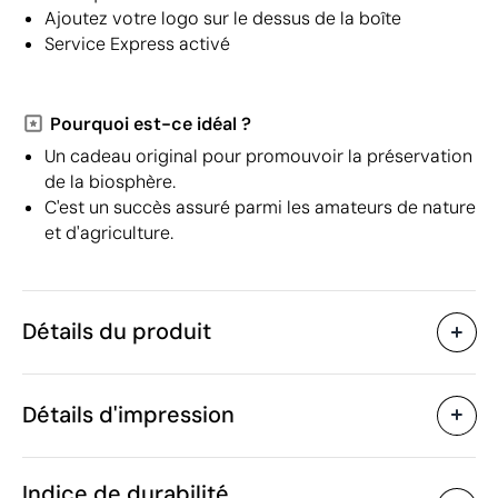
Ajoutez votre logo sur le dessus de la boîte
Service Express activé
Pourquoi est-ce idéal ?
Un cadeau original pour promouvoir la préservation
de la biosphère.
C'est un succès assuré parmi les amateurs de nature
et d'agriculture.
Détails du produit
Caractéristiques
Détails d'impression
42341
Code du produit
25 unités
Quantité minimum
4 x 4 x 4 cm
Tampographie
Gravure laser
Ét
Taille
Indice de durabilité