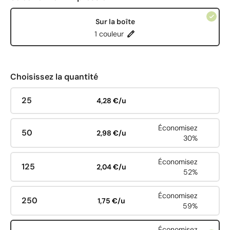
Sur la boîte
1 couleur
Choisissez la quantité
25
4,28 €/u
Économisez
50
2,98 €/u
30%
Économisez
125
2,04 €/u
52%
Économisez
250
1,75 €/u
59%
Économisez