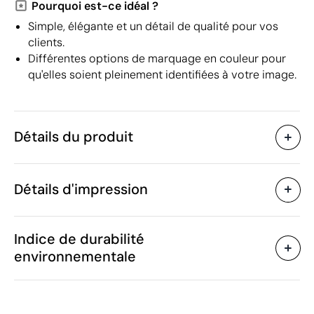
Pourquoi est-ce idéal ?
Simple, élégante et un détail de qualité pour vos
clients.
Différentes options de marquage en couleur pour
qu'elles soient pleinement identifiées à votre image.
Détails du produit
Caractéristiques
Détails d'impression
45838
Code du produit
5 unités
Quantité minimum
90 x 150 cm
Broderie
Broderie en couleur
Sé
Taille
Indice de durabilité
482 g
Poids
environnementale
Coton recyclé (50%)
Matière
Portugal
Pays de fabrication
Zones d'impression disponibles
6302 60 00
Code Intrastat