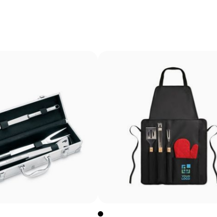
Gravure laser pour une finition élégante et per
La gravure laser crée une impression précise et permanen
avoir besoin d’encre, elle permet d’obtenir une finition p
bois, le plastique ou le cuir, et est très utilisée pour les
Avantages
Marquage permanent qui ne s’efface pas à l’usage
Grande précision et détails même sur petits textes
Ne nécessite pas d’encres ni de produits chimiques
additionnels
N’altère pas la texture ni l’intégrité de l’article