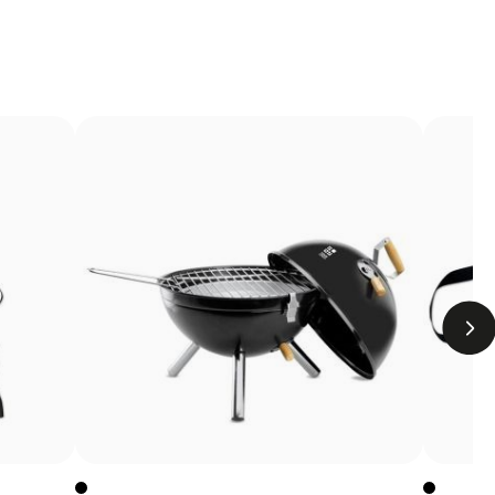
manente
te sur la surface du produit à l’aide d’un laser. Sans
ropre et indélébile sur des matériaux tels que le métal, le
 porte-clés, les trophées ou les stylos personnalisés.
Limites
La gravure n’ajoute pas de couleur, dépend du ton
du matériau
Sur le bois, le rendu final dépendra du veinage du
matériau