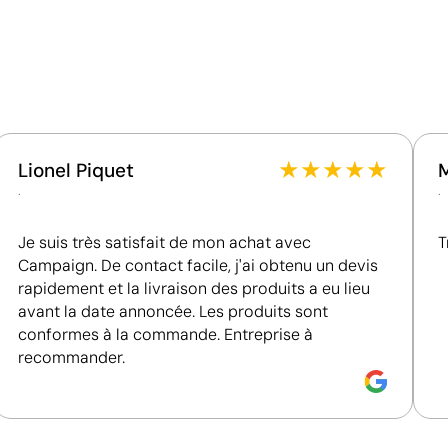
Matériau - Points: 24 / 40
Dispose de composants hautement recyclables au
sein des systèmes de recyclage existants.
Certification du fournisseur - Points: 8 / 15
Fournisseur lié à une usine auditée selon une norme
reconnue, garantissant la vérification des
★
★
★
★
★
Lionel Piquet
conditions de travail.
.
.
Fournisseur récompensé par la médaille EcoVadis
Bronze, se situant parmi les 35 % des meilleures
Je suis très satisfait de mon achat avec
T
entreprises en matière de performance ESG.
Campaign. De contact facile, j'ai obtenu un devis
rapidement et la livraison des produits a eu lieu
avant la date annoncée. Les produits sont
ensile
Position:
couteau
P
conformes à la commande. Entreprise à
recommander.
Size:
15x40 mm
S
 gravé
Gravure laser:
Logo gravé
G