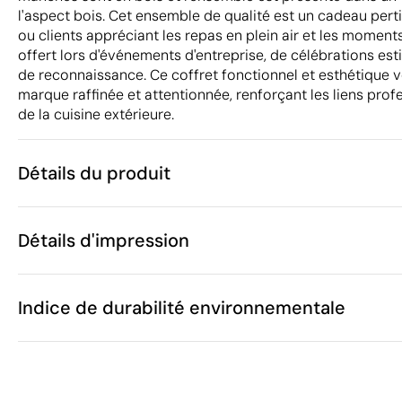
l'aspect bois. Cet ensemble de qualité est un cadeau pert
ou clients appréciant les repas en plein air et les moments
offert lors d'événements d'entreprise, de célébrations e
de reconnaissance. Ce coffret fonctionnel et esthétique 
marque raffinée et attentionnée, renforçant les liens prof
de la cuisine extérieure.
Détails du produit
Caractéristiques
Détails d'impression
49774
Code du produit
5 unités
Quantité minimum
35.5 x 9.5 x 
Gravure laser
Goutte de résine
Taille
Indice de durabilité environnementale
813 g
Poids
Acier inoxyda
Matière
Chine
Pays de fabrication
Zones d'impression disponibles
8215 20 10
Code Intrastat