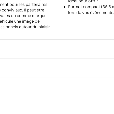
idéal pour offrir.
inent pour les partenaires
Format compact (35,5 x 9
 conviviaux. Il peut être
lors de vos événements.
stivales ou comme marque
véhicule une image de
essionnels autour du plaisir
Emballage
Dimensions de la boîte extéri
Volume de la boîte extérieure
5.5 cm
Étiquette numérique en couleur
Tampographie
Poids de la boîte extérieure
Quantité par boîte
ble
Ce qui rend ce produit durable