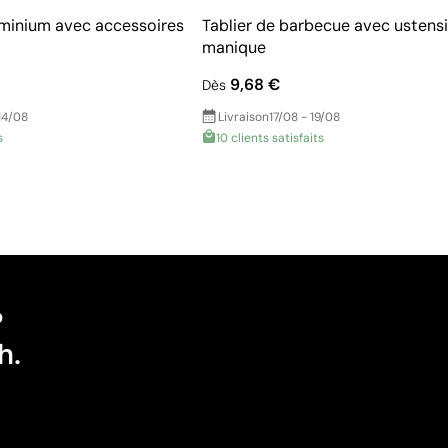
uminium avec accessoires
Tablier de barbecue avec ustensi
manique
9,68 €
Dès
14/08
Livraison
17/08 - 19/08
s
10 clients satisfaits
?
h.