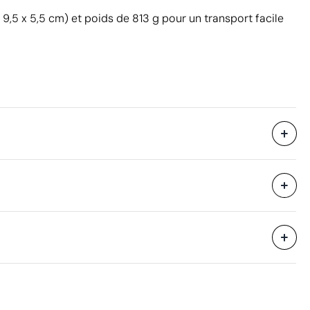
,5 x 5,5 cm) et poids de 813 g pour un transport facile
38.5 x 29 x 27 cm
eure
0.03 m³
6.5 kg
8 unités
Aspects à améliorer