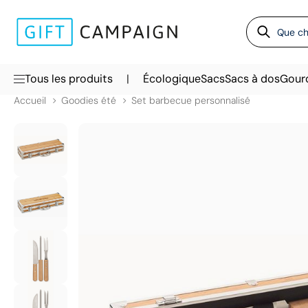
|
Tous les produits
Écologique
Sacs
Sacs à dos
Gour
Accueil
Goodies été
Set barbecue personnalisé