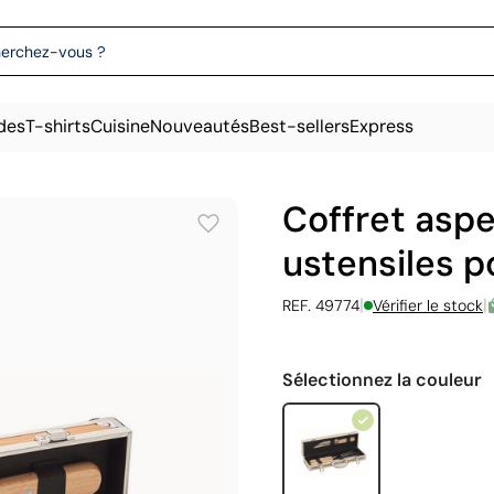
des
T-shirts
Cuisine
Nouveautés
Best-sellers
Express
Coffret aspe
ustensiles 
|
|
REF. 49774
Vérifier le stock
Sélectionnez la couleur