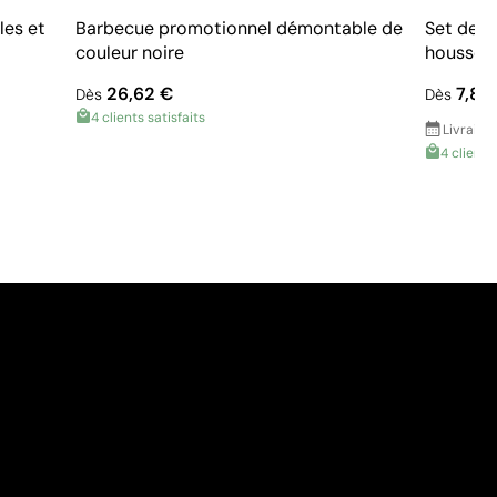
les et
Barbecue promotionnel démontable de
Set de 3
couleur noire
housse e
26,62 €
7,80
Dès
Dès
4 clients satisfaits
Livraiso
4 clients