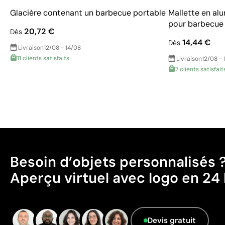
Glacière contenant un barbecue portable
Mallette en al
pour barbecue
20,72 €
Dès
14,44 €
Dès
Livraison
12/08 - 14/08
11 clients satisfaits
Livraison
12/08 - 
7 clients satisfait
Besoin d’objets personnalisés 
Aperçu virtuel avec logo en 24 
Devis gratuit