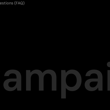
uestions (FAQ)
Campa