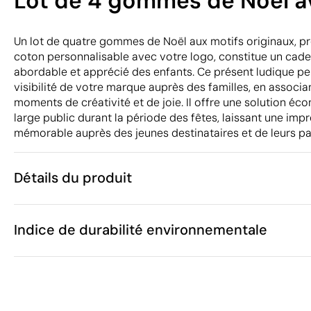
Lot de 4 gommes de Noël av
Un lot de quatre gommes de Noël aux motifs originaux, p
coton personnalisable avec votre logo, constitue un cad
abordable et apprécié des enfants. Ce présent ludique pe
visibilité de votre marque auprès des familles, en associa
moments de créativité et de joie. Il offre une solution é
large public durant la période des fêtes, laissant une impr
mémorable auprès des jeunes destinataires et de leurs pa
Détails du produit
Caractéristiques
Indice de durabilité environnementale
42899
Code du produit
25 unités
Quantité minimum
8 x 8 cm
Taille
38 g
Poids
Coton
Matière