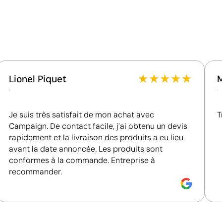
Matériau - Points: 32 / 40
Utilise des ressources renouvelables d'origine
naturelle.
Certification du fournisseur - Points: 8 / 15
Fournisseur lié à une usine auditée selon une norme
reconnue, garantissant la vérification des
★
★
★
★
★
Lionel Piquet
conditions de travail.
.
.
Fournisseur récompensé par la médaille EcoVadis
Bronze, se situant parmi les 35 % des meilleures
Je suis très satisfait de mon achat avec
T
entreprises en matière de performance ESG.
Campaign. De contact facile, j'ai obtenu un devis
rapidement et la livraison des produits a eu lieu
avant la date annoncée. Les produits sont
conformes à la commande. Entreprise à
recommander.