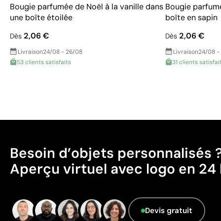
Bougie parfumée de Noël à la vanille dans
Bougie parfumé
une boîte étoilée
boîte en sapin
2,06 €
2,06 €
Dès
Dès
Livraison
24/08 - 26/08
Livraison
24/08 -
53 clients satisfaits
31 clients satisfai
Besoin d’objets personnalisés 
Aperçu virtuel avec logo en 24 
Devis gratuit