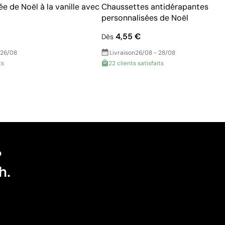
e de Noël à la vanille avec
Chaussettes antidérapantes
personnalisées de Noël
4,55 €
Dès
 26/08
Livraison
26/08 - 28/08
ts
22 clients satisfaits
?
h.