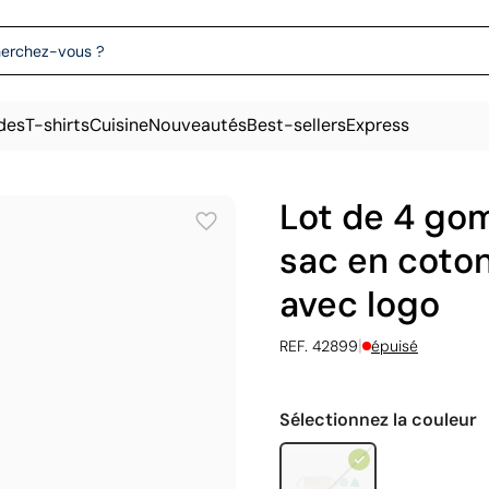
des
T-shirts
Cuisine
Nouveautés
Best-sellers
Express
Lot de 4 go
sac en coton
avec logo
|
REF. 42899
épuisé
Sélectionnez la couleur