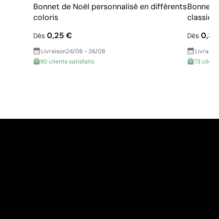
Bonnet de Noël personnalisé en différents
Bonnet d
coloris
classiq
0,25 €
0,36
Dès
Dès
Livraison
24/08 - 26/08
Livraiso
90 clients satisfaits
73 client