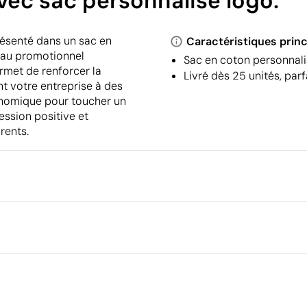
ec sac personnalisé logo.
résenté dans un sac en
Caractéristiques princ
eau promotionnel
Sac en coton personnalis
rmet de renforcer la
Livré dès 25 unités, par
nt votre entreprise à des
conomique pour toucher un
ession positive et
rents.
Emballage
Dimensions de la boîte extéri
Volume de la boîte extérieure
Poids de la boîte extérieure
Ce qui rend ce produit durable
Quantité par boîte