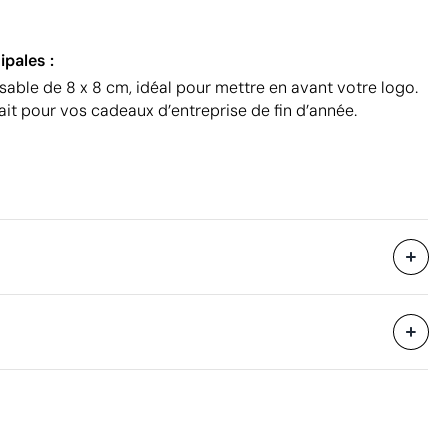
ipales :
able de 8 x 8 cm, idéal pour mettre en avant votre logo.
fait pour vos cadeaux d’entreprise de fin d’année.
28 x 22 x 23 cm
eure
0.014 m³
9.5 kg
Aspects à améliorer
250 unités