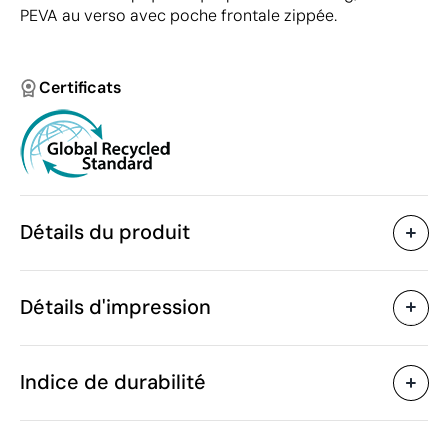
PEVA au verso avec poche frontale zippée.
Certificats
Détails du produit
Caractéristiques
Détails d'impression
45390
Code du produit
5 unités
Quantité minimum
150 x 120 cm
Transfert sérigraphique
Transfert numé
Taille
Indice de durabilité
460 g
Poids
Métal, Polyester, PEVA,
Matière
Polaire