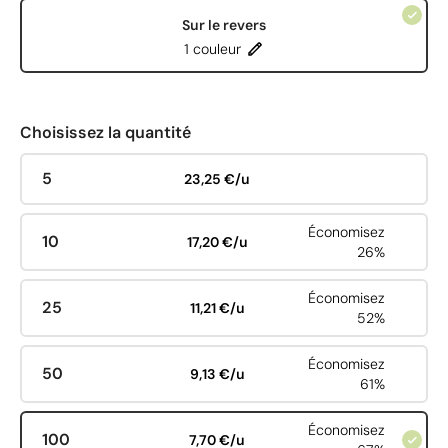
Sur le revers
1 couleur
Choisissez la quantité
5
23,25 €/u
Économisez
10
17,20 €/u
26%
Économisez
25
11,21 €/u
52%
Économisez
50
9,13 €/u
61%
Économisez
100
7,70 €/u