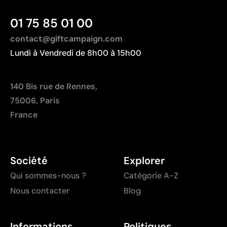
Non adapté pour des designs photographiques ou
01 75 85 01 00
des dégradés
contact@giftcampaign.com
Lundi à Vendredi de 8h00 à 15h00
140 Bis rue de Rennes,
75006, Paris
France
Société
Explorer
Qui sommes-nous ?
Catégorie A-Z
Nous contacter
Blog
Informations
Politiques