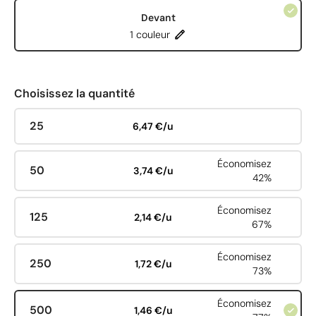
Devant
1 couleur
Choisissez la quantité
25
6,47 €/u
Économisez
50
3,74 €/u
42%
Économisez
125
2,14 €/u
67%
Économisez
250
1,72 €/u
73%
Économisez
500
1,46 €/u