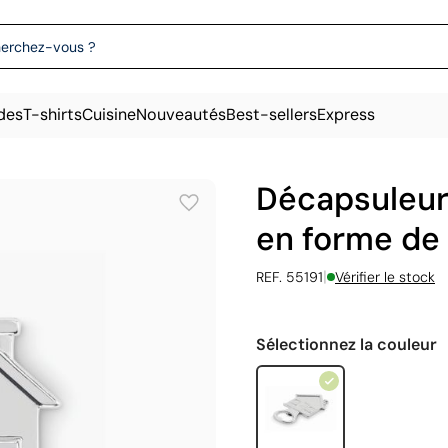
des
T-shirts
Cuisine
Nouveautés
Best-sellers
Express
Décapsuleur 
en forme de
|
REF. 55191
Vérifier le stock
Sélectionnez la couleur