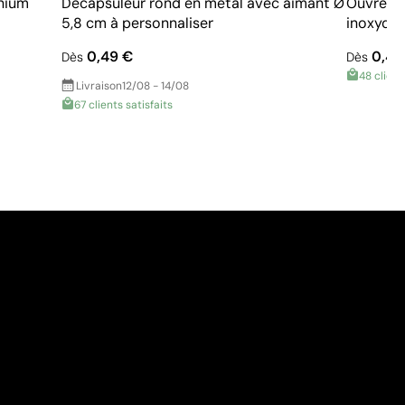
nium
Décapsuleur rond en métal avec aimant Ø
Ouvre bo
5,8 cm à personnaliser
inoxyda
0,49 €
0,46
Dès
Dès
48 client
Livraison
12/08 - 14/08
67 clients satisfaits