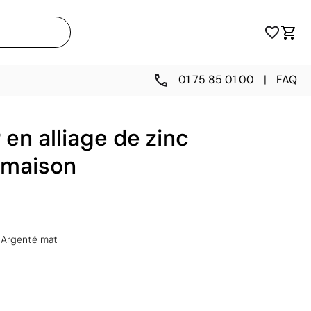
01 75 85 01 00
|
FAQ
en alliage de zinc
 maison
Argenté mat