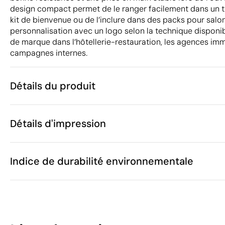
design compact permet de le ranger facilement dans un ti
kit de bienvenue ou de l’inclure dans des packs pour salo
personnalisation avec un logo selon la technique disponib
de marque dans l’hôtellerie-restauration, les agences im
campagnes internes.
Détails du produit
Caractéristiques
Détails d'impression
55191
Code du produit
25 unités
Quantité minimum
7.9 x 5.1 x 0.
Tampographie
Gravure laser
Taille
Indice de durabilité environnementale
40 g
Poids
Alliage de zin
Matière
Chine
Pays de fabrication
Zones d'impression disponibles
8205 51 00
Code Intrastat
10
Janvier 2026
Dans notre collection depuis