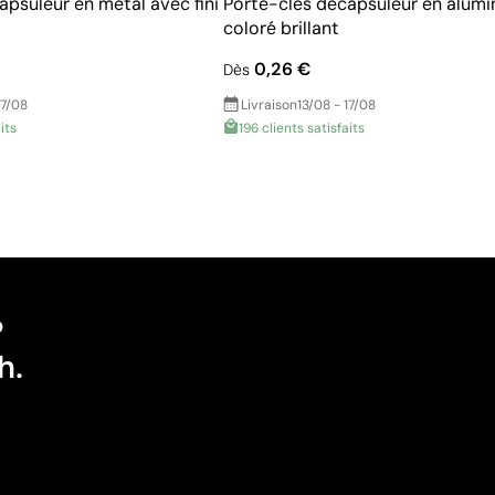
apsuleur en métal avec fini
Porte-clés décapsuleur en alumi
coloré brillant
0,26 €
Dès
17/08
Livraison
13/08 - 17/08
its
196 clients satisfaits
?
h.