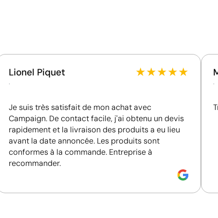
Fournisseur lié à une usine auditée selon une norme
reconnue, garantissant la vérification des
conditions de travail.
Fournisseur récompensé par la médaille EcoVadis
Bronze, se situant parmi les 35 % des meilleures
entreprises en matière de performance ESG.
★
★
★
★
★
Lionel Piquet
.
.
Je suis très satisfait de mon achat avec
T
Campaign. De contact facile, j'ai obtenu un devis
rapidement et la livraison des produits a eu lieu
avant la date annoncée. Les produits sont
conformes à la commande. Entreprise à
recommander.
Impression de petits détails sur des surfaces in
La tampographie transfère l’encre d’une plaque gravée à
formes incurvées ou irrégulières. Elle est conçue pour i
porte-clés, des gadgets et des objets de petite taille où