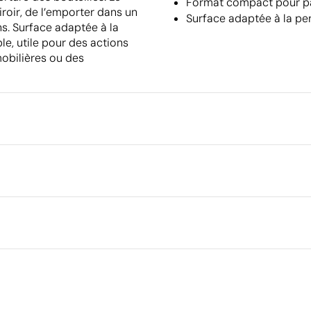
Format compact pour pa
roir, de l’emporter dans un
Surface adaptée à la pe
ns. Surface adaptée à la
le, utile pour des actions
mobilières ou des
Emballage
Dimensions de la boîte extéri
Volume de la boîte extérieure
2 cm
Poids de la boîte extérieure
Quantité par boîte
c
Ce qui rend ce produit durable
Certification du fournisseur - Points: 8 / 15