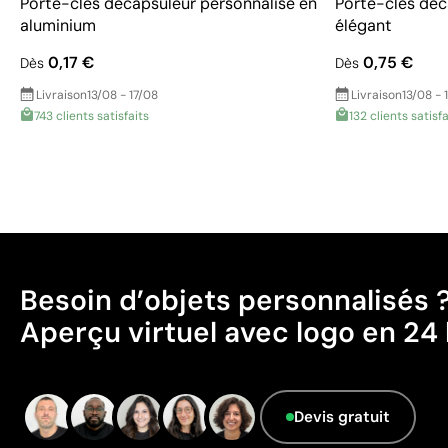
Porte-clés décapsuleur personnalisé en
Porte-clés déc
aluminium
élégant
0,17 €
0,75 €
Dès
Dès
Livraison
13/08 - 17/08
Livraison
13/08 - 
743 clients satisfaits
132 clients satisfa
Besoin d’objets personnalisés 
Aperçu virtuel avec logo en 24 
Devis gratuit