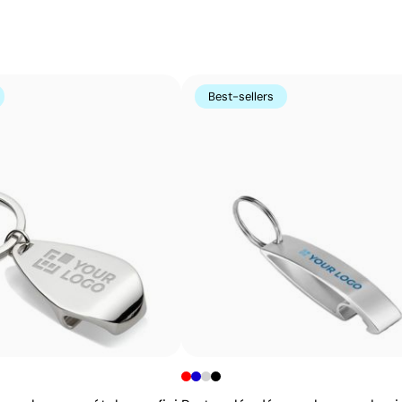
Avantages
Possibilité d’impression avec couleurs Pantone®
exactes
Permet l’impression sur surfaces incurvées et
Best-sellers
irrégulières
Bonne définition des textes et logos
Prix compétitifs pour les grandes quantités