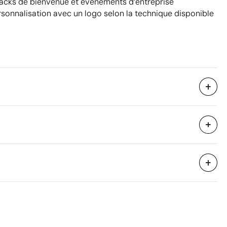
cks de bienvenue et événements d’entreprise
rsonnalisation avec un logo selon la technique disponible
34 x 28 x 17 cm
eure
0.016 m³
8 kg
200 unités
Aspects à améliorer
Matériau - Points: 0 / 40