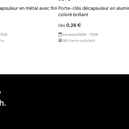
apsuleur en métal avec fini
Porte-clés décapsuleur en alumi
coloré brillant
0,26 €
Dès
17/08
Livraison
13/08 - 17/08
its
196 clients satisfaits
?
h.