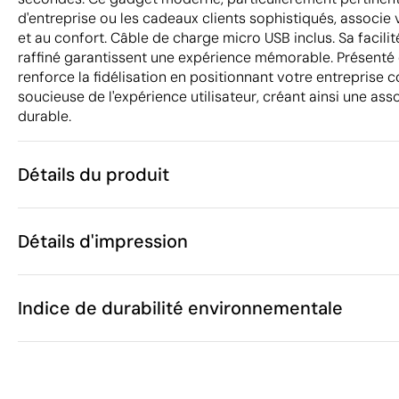
d'entreprise ou les cadeaux clients sophistiqués, associe 
et au confort. Câble de charge micro USB inclus. Sa facilité
raffiné garantissent une expérience mémorable. Présenté d
renforce la fidélisation en positionnant votre entreprise
soucieuse de l'expérience utilisateur, créant ainsi une ass
durable.
Détails du produit
Caractéristiques
Détails d'impression
53325
Code du produit
5 unités
Quantité minimum
20.2 x ø 5 cm
Gravure laser
Tampographie
Taille
Indice de durabilité environnementale
427 g
Poids
Acier inoxyda
Matière
Chine
Pays de fabrication
Zones d'impression disponibles
8509 80 00
Code Intrastat