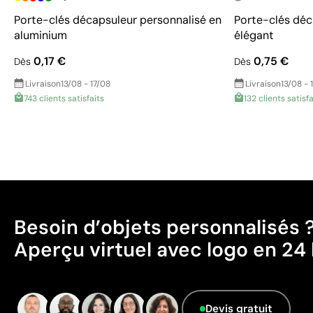
Porte-clés décapsuleur personnalisé en
Porte-clés déc
aluminium
élégant
0,17 €
0,75 €
Dès
Dès
Livraison
13/08 - 17/08
Livraison
13/08 - 
743 clients satisfaits
132 clients satisfa
Besoin d’objets personnalisés 
Aperçu virtuel avec logo en 24 
Devis gratuit