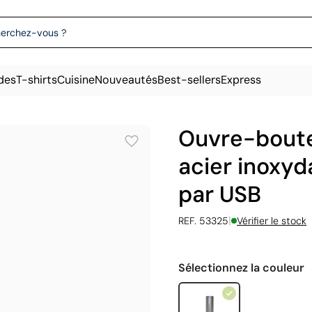
des
T-shirts
Cuisine
Nouveautés
Best-sellers
Express
Ouvre-boutei
acier inoxyd
par USB
|
REF. 53325
Vérifier le stock
Sélectionnez la couleur