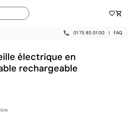
01 75 85 01 00
|
FAQ
lle électrique en
able rechargeable
Gris