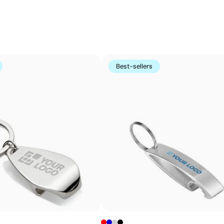
bois, le plastique ou le cuir, et est très utilisée pour les
Données avancées - Points: 4 / 5
Le fournisseur fournit explicitement les données
Avantages
relatives aux émissions du produit.L'usine fait l'objet
Marquage permanent qui ne s’efface pas à l’usage
d'un audit social selon une norme reconnue. Nous
Grande précision et détails même sur petits textes
reconnaissons les référentiels suivants : SMETA,
Ne nécessite pas d’encres ni de produits chimiques
Amfori/BSCI, SA8000 et Sedex.
Best-sellers
additionnels
N’altère pas la texture ni l’intégrité de l’article