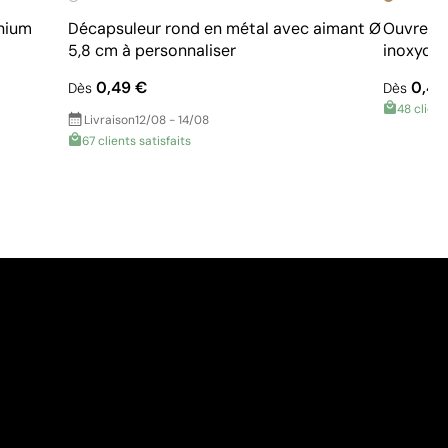
nium
Décapsuleur rond en métal avec aimant Ø
Ouvre bo
5,8 cm à personnaliser
inoxyda
0,49 €
0,46
Dès
Dès
48 client
Livraison
12/08 - 14/08
67 clients satisfaits