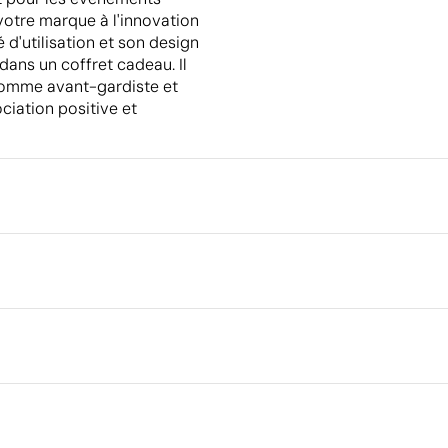
votre marque à l'innovation
 d'utilisation et son design
ans un coffret cadeau. Il
 comme avant-gardiste et
ociation positive et
Emballage
Type d'emballage individuel
Dimensions de la boîte extéri
Volume de la boîte extérieure
Poids de la boîte extérieure
ble, Plastique ABS
Quantité par boîte
Ce qui rend ce produit durable