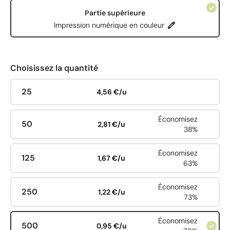
Partie supérieure
Impression numérique en couleur
Choisissez la quantité
25
4,56 €/u
Économisez
50
2,81 €/u
38%
Économisez
125
1,67 €/u
63%
Économisez
250
1,22 €/u
73%
Économisez
500
0,95 €/u