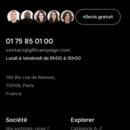
Durabilité inférieure aux techniques gravées ou
brodées
Devis gratuit
L’étiquette peut se décoller en cas d’usage intensif
Non recommandée pour des produits soumis à des
lavages fréquents
01 75 85 01 00
contact@giftcampaign.com
Lundi à Vendredi de 8h00 à 15h00
140 Bis rue de Rennes,
75006, Paris
France
Société
Explorer
Qui sommes-nous ?
Catégorie A-Z