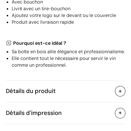
Avec bouchon
Livré avec un tire-bouchon
Ajoutez votre logo sur le devant ou le couvercle
Produit avec livraison rapide
Pourquoi est-ce idéal ?
Sa boîte en bois allie élégance et professionnalisme.
Elle contient tout le nécessaire pour servir le vin
comme un professionnel.
Détails du produit
Caractéristiques
Détails d'impression
30150
Code du produit
5 unités
Quantité minimum
36.5 x 12 x 11 cm
Étiquette numérique en couleur
Tampog
Taille