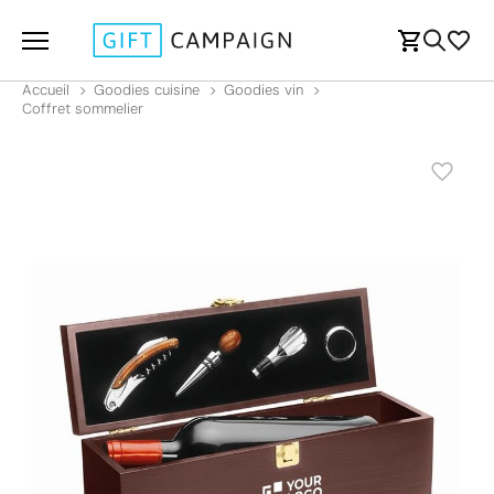
Accueil
Goodies cuisine
Goodies vin
Coffret sommelier