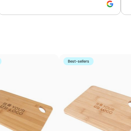
La gravure laser crée une impression précise et permanen
avoir besoin d’encre, elle permet d’obtenir une finition p
bois, le plastique ou le cuir, et est très utilisée pour les
Avantages
Marquage permanent qui ne s’efface pas à l’usage
Grande précision et détails même sur petits textes
Ne nécessite pas d’encres ni de produits chimiques
Best-sellers
additionnels
N’altère pas la texture ni l’intégrité de l’article