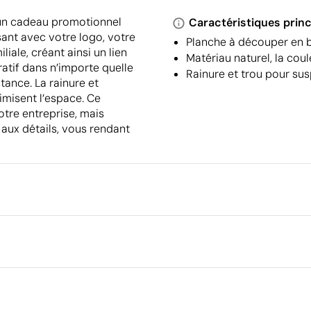
 un cadeau promotionnel
Caractéristiques princ
sant avec votre logo, votre
Planche à découper en
iale, créant ainsi un lien
Matériau naturel, la coul
atif dans n’importe quelle
Rainure et trou pour su
tance. La rainure et
imisent l’espace. Ce
otre entreprise, mais
 aux détails, vous rendant
Emballage
Quantité minimale pour l'envo
palettes
Dimensions de la boîte extéri
Volume de la boîte extérieure