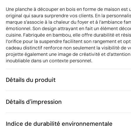
Une planche à découper en bois en forme de maison est
original qui saura surprendre vos clients. En la personnali
marque s’associe à la chaleur du foyer et à l’ambiance famil
émotionnel. Son design attrayant en fait un élément décor
cuisine. Fabriquée en bambou, elle offre durabilité et résis
l’orifice pour la suspendre facilitent son rangement et opt
cadeau distinctif renforce non seulement la visibilité de v
projette également une image de créativité et d’attention
inoubliable dans un contexte personnel.
Détails du produit
Caractéristiques
Détails d'impression
42309
Code du produit
10 unités
Quantité minimum
28 x 27 x 1 cm
Gravure laser
Taille
Indice de durabilité environnementale
455 g
Poids