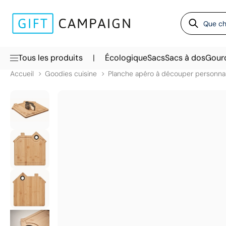
|
Tous les produits
Écologique
Sacs
Sacs à dos
Gour
Accueil
Goodies cuisine
Planche apéro à découper personna