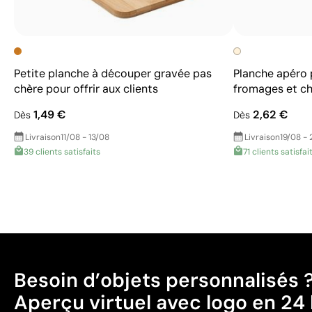
Petite planche à découper gravée pas
Planche apéro 
chère pour offrir aux clients
fromages et ch
1,49 €
2,62 €
Dès
Dès
Livraison
11/08 - 13/08
Livraison
19/08 - 
39 clients satisfaits
71 clients satisfai
Besoin d’objets personnalisés 
Aperçu virtuel avec logo en 24 