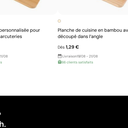
personnalisée pour
Planche de cuisine en bambou av
arcuteries
découpé dans l’angle
1,29 €
Dès
21/08
Livraison
19/08 - 21/08
ts
66 clients satisfaits
?
h.