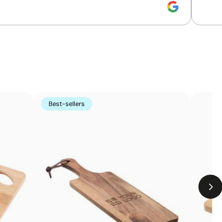
te sur la surface du produit à l’aide d’un laser. Sans
ropre et indélébile sur des matériaux tels que le métal, le
 porte-clés, les trophées ou les stylos personnalisés.
Limites
La gravure n’ajoute pas de couleur, dépend du ton
du matériau
Sur le bois, le rendu final dépendra du veinage du
Best-sellers
matériau