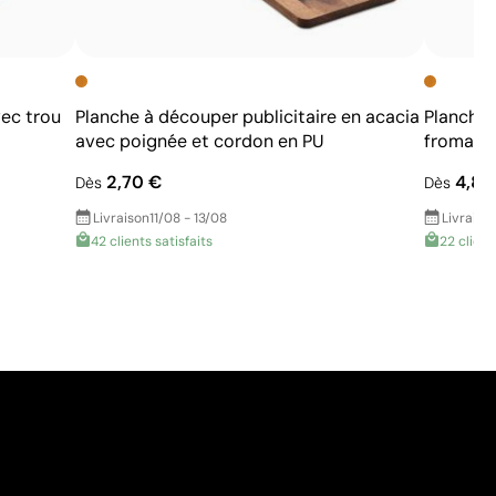
ec trou
Planche à découper publicitaire en acacia
Planche 
avec poignée et cordon en PU
fromage
2,70 €
4,85
Dès
Dès
Livraison
11/08 - 13/08
Livraiso
42 clients satisfaits
22 client