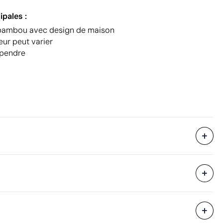
ipales :
 bambou avec design de maison
eur peut varier
spendre
800 unités
i avec des
34 x 30 x 30 cm
eure
0.031 m³