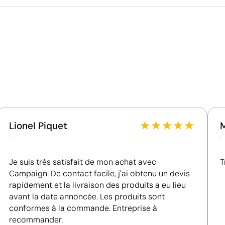
Poids de la boîte extérieure
Quantité par boîte
Ce qui rend ce produit durable
Matériau - Points: 32 / 40
Utilise des ressources renouvelables d'origine
naturelle.
Certification du fournisseur - Points: 8 / 15
alisées
Fournisseur lié à une usine auditée selon une norme
reconnue, garantissant la vérification des
★
★
★
★
★
Lionel Piquet
conditions de travail.
.
.
Fournisseur récompensé par la médaille EcoVadis
Bronze, se situant parmi les 35 % des meilleures
Je suis très satisfait de mon achat avec
T
entreprises en matière de performance ESG.
Campaign. De contact facile, j'ai obtenu un devis
rapidement et la livraison des produits a eu lieu
avant la date annoncée. Les produits sont
conformes à la commande. Entreprise à
recommander.
Gravure laser pour une finition élégante et per