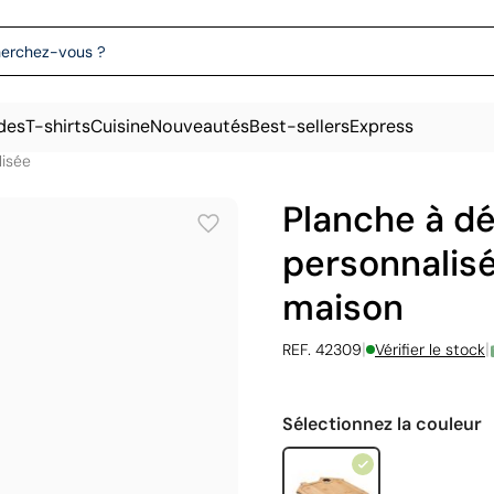
des
T-shirts
Cuisine
Nouveautés
Best-sellers
Express
lisée
Planche à d
personnalis
maison
|
|
REF. 42309
Vérifier le stock
Sélectionnez la couleur