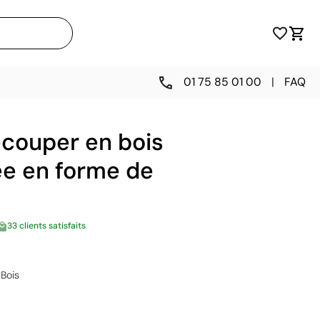
01 75 85 01 00
|
FAQ
écouper en bois
ée en forme de
33 clients satisfaits
Bois