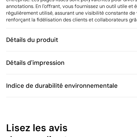
annotations. En l'offrant, vous fournissez un outil utile et 
régulièrement utilisé, assurant une visibilité constante d
renforçant la fidélisation des clients et collaborateurs grâ
Détails du produit
Caractéristiques
Détails d'impression
47723
Code du produit
25 unités
Quantité minimum
1 unité
Tampographie
Gravure laser
Sé
Vente par multiples de
Indice de durabilité environnementale
10 x 14 x 0.7 
Taille
73 g
Poids
Carton recyc
Matière
Zones d'impression disponibles
Chine
Pays de fabrication
38
4820 10 30
Code Intrastat
Lisez les avis
70
Nombre de pages
/100