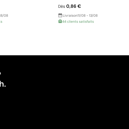
0,86 €
Dès
18/08
Livraison
11/08 - 13/08
ts
44 clients satisfaits
?
h.