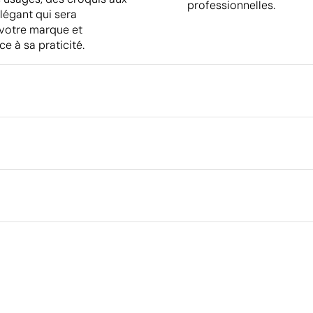
professionnelles.
élégant qui sera
e votre marque et
ce à sa praticité.
Emballage
Emballage intermédiaire
Dimensions de la boîte extéri
rigraphie
Volume de la boîte extérieure
cm
Poids de la boîte extérieure
Quantité par boîte
lé
Ce qui rend ce produit durable
Matériau - Points: 36 / 40
Contient des matières recyclées, réduisant