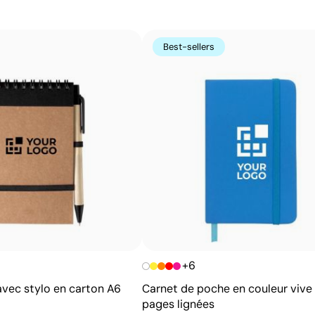
Avantages
Possibilité d’impression avec couleurs Pantone®
exactes
Best-sellers
Permet l’impression sur surfaces incurvées et
irrégulières
Bonne définition des textes et logos
Prix compétitifs pour les grandes quantités
+6
avec stylo en carton A6
Carnet de poche en couleur vive 
pages lignées