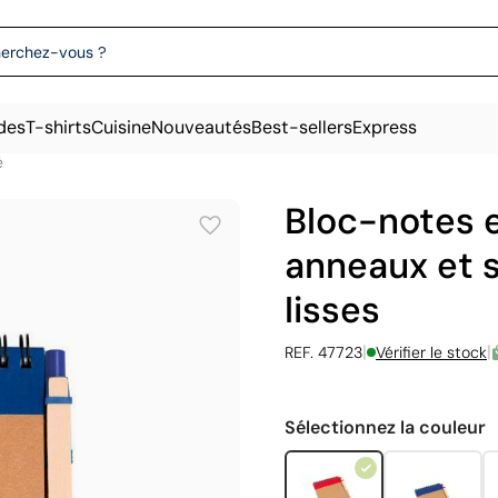
des
T-shirts
Cuisine
Nouveautés
Best-sellers
Express
é
Bloc-notes 
anneaux et 
lisses
|
|
REF. 47723
Vérifier le stock
Sélectionnez la couleur