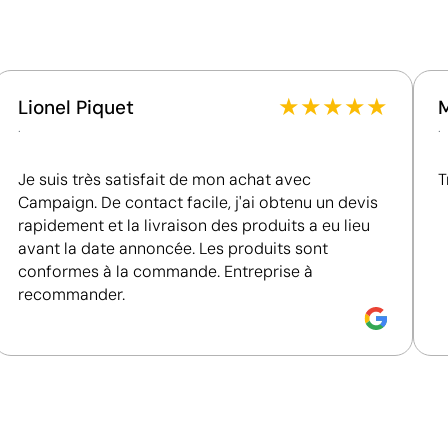
es
l'utilisation de ressources vierges.
★
★
★
★
★
Lionel Piquet
.
.
Je suis très satisfait de mon achat avec
T
Campaign. De contact facile, j'ai obtenu un devis
rapidement et la livraison des produits a eu lieu
avant la date annoncée. Les produits sont
conformes à la commande. Entreprise à
recommander.
Impression de petits détails sur des surfaces in
La tampographie transfère l’encre d’une plaque gravée à
formes incurvées ou irrégulières. Elle est conçue pour i
porte-clés, des gadgets et des objets de petite taille où