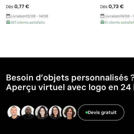
0,77 €
0,73 €
Dès
Dès
Livraison
12/08 - 14/08
Livraison
14/08 - 
267 clients satisfaits
61 clients satisfai
Besoin d’objets personnalisés 
Aperçu virtuel avec logo en 24 
Devis gratuit