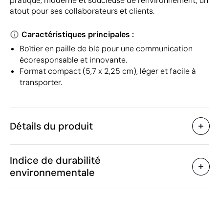
pratique, moderne et soucieuse de l'environnement, un
atout pour ses collaborateurs et clients.
Caractéristiques principales :
Boîtier en paille de blé pour une communication
écoresponsable et innovante.
Format compact (5,7 x 2,25 cm), léger et facile à
transporter.
Détails du produit
Caractéristiques
Indice de durabilité
10224
Code du produit
environnementale
5.7 x 2.25 x 0.85 cm
Taille
9.8 g
Poids
Paille de blé, ABS
Matière
Juillet 2024
Dans notre collection