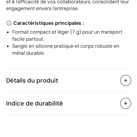
et à l'efficacité de vos collaborateurs, consolidant leur
engagement envers l'entreprise.
Caractéristiques principales :
Format compact et léger (7 g) pour un transport
facile partout.
Sangle en silicone pratique et corps robuste en
métal durable.
Détails du produit
Caractéristiques
Indice de durabilité
10208
Code du produit
6.23 x 1.23 x 0.46 cm
Taille
7 g
Poids
Métal
Matière
Mai 2023