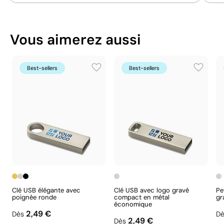
Ce qui rend ce produit durable
Vous aimerez aussi
Pays d’origine - Points: 10 / 10
Fabriqué en Pologne, en Europe, avec une plus
grande proximité du marché et des normes
Best-sellers
Best-sellers
réglementaires élevées.
Aspects à améliorer
Matériau - Points: 0 / 40
Aucune caractéristique relevant de l'économie
circulaire n'a été identifiée dans le composant
Clé USB élégante avec
Clé USB avec logo gravé
Pe
principal du produit.
poignée ronde
compact en métal
gr
économique
Certification du produit - Points: 0 / 20
2,49 €
Dès
Dè
2,49 €
Dès