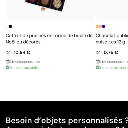
Coffret de pralinés en forme de boule de
Chocolat public
Noël ou décorés
noisettes 12 g
10,94 €
0,75 €
Dès
Dès
Livraison
consulter
Livraison
consult
9 clients satisfaits
1 clients satisfait
Besoin d’objets personnalisés 