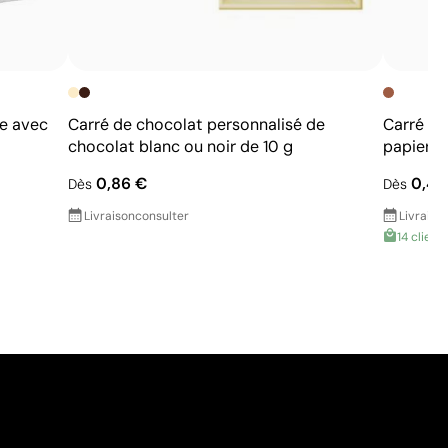
be avec
Carré de chocolat personnalisé de
Carré de
chocolat blanc ou noir de 10 g
papier c
0,86 €
0,43
Dès
Dès
Livraison
consulter
Livraiso
14 clients