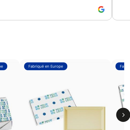
pe
Fabriqué en Europe
Fabri