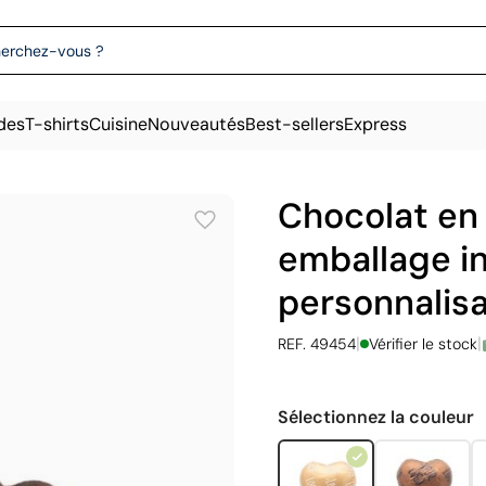
des
T-shirts
Cuisine
Nouveautés
Best-sellers
Express
Chocolat en
emballage in
personnalisa
|
|
REF. 49454
Vérifier le stock
Sélectionnez la couleur