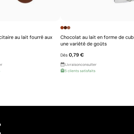
itaire au lait fourré aux
Chocolat au lait en forme de cu
une variété de goûts
0,79 €
Dès
er
Livraison
consulter
s
5 clients satisfaits
?