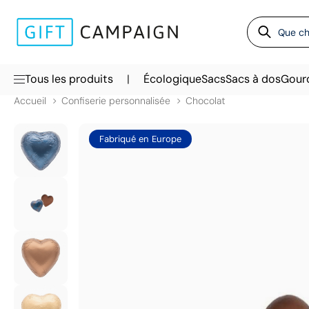
|
Tous les produits
Écologique
Sacs
Sacs à dos
Gour
Accueil
Confiserie personnalisée
Chocolat
Fabriqué en Europe