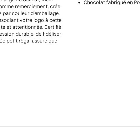
Chocolat fabriqué en Po
u comme remerciement, crée
s par couleur d'emballage,
ssociant votre logo à cette
e et attentionnée. Certifié
ssion durable, de fidéliser
 Ce petit régal assure que
Emballage
Quantité minimale pour l'envo