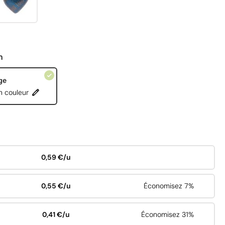
n
ge
n couleur
0,59 €/u
0,55 €/u
Économisez 7%
0,41 €/u
Économisez 31%